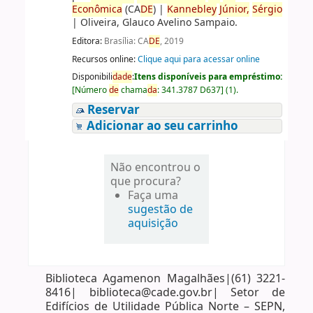
Econômica
(CA
DE
)
|
Kannebley
Júnior,
Sérgio
|
Oliveira, Glauco Avelino Sampaio.
Editora:
Brasília: CA
DE
, 2019
Recursos online:
Clique aqui para acessar online
Disponibili
da
de
:
Itens disponíveis para empréstimo:
[
Número
de
chama
da
:
341.3787 D637
]
(1).
Reservar
Adicionar ao seu carrinho
Não encontrou o
que procura?
Faça uma
sugestão de
aquisição
Biblioteca Agamenon Magalhães|(61) 3221-
8416| biblioteca@cade.gov.br| Setor de
Edifícios de Utilidade Pública Norte – SEPN,