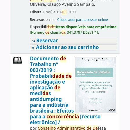
Oliveira, Glauco Avelino Sampaio.
Editora:
Brasília: CA
DE
, 2017
Recursos online:
Clique aqui para acessar online
Disponibili
da
de
:
Itens disponíveis para empréstimo:
[
Número
de
chama
da
:
341.3787 D637
]
(1).
Reservar
Adicionar ao seu carrinho
Documento
de
Trabalho nº
002/2019 :
Probabili
da
de
de
investigação e
aplicação
de
medi
da
s
antidumping
para a indústria
brasileira : Efeitos
para a
concorrência
[recurso
eletrônico] /
por
Conselho
Administrativo
de
De
fesa