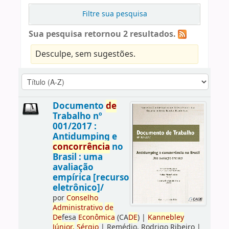
Filtre sua pesquisa
Sua pesquisa retornou 2 resultados.
Desculpe, sem sugestões.
Documento
de
Trabalho nº
001/2017 :
Antidumping e
concorrência
no
Brasil : uma
avaliação
empírica [recurso
eletrônico]/
por
Conselho
Administrativo
de
De
fesa
Econômica
(CA
DE
)
|
Kannebley
Júnior,
Sérgio
|
Remédio, Rodrigo Ribeiro
|