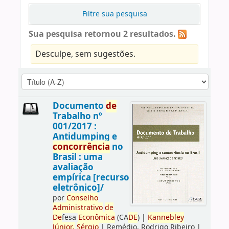
Filtre sua pesquisa
Sua pesquisa retornou 2 resultados.
Desculpe, sem sugestões.
Documento
de
Trabalho nº
001/2017 :
Antidumping e
concorrência
no
Brasil : uma
avaliação
empírica [recurso
eletrônico]/
por
Conselho
Administrativo
de
De
fesa
Econômica
(CA
DE
)
|
Kannebley
Júnior,
Sérgio
|
Remédio, Rodrigo Ribeiro
|