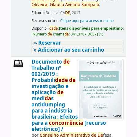
Oliveira,
Glauco
Avelino
Sampaio
.
Editora:
Brasília: CA
DE
, 2017
Recursos online:
Clique aqui para acessar online
Disponibili
da
de
:
Itens disponíveis para empréstimo:
[
Número
de
chama
da
:
341.3787 D637
]
(1).
Reservar
Adicionar ao seu carrinho
Documento
de
Trabalho nº
002/2019 :
Probabili
da
de
de
investigação e
aplicação
de
medi
da
s
antidumping
para a indústria
brasileira : Efeitos
para a
concorrência
[recurso
eletrônico] /
por
Conselho
Administrativo
de
De
fesa