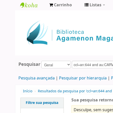
Carrinho
Listas
Biblioteca
Agamenon
Magalhães
Pesquisar
Pesquisa avançada
Pesquisar por hierarquia
P
Início
›
Resultados da pesquisa por 'ccl=an:644 and
Sua pesquisa retorno
Filtre sua pesquisa
Desculpe, sem suges