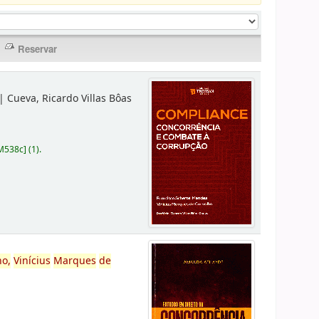
|
Cueva, Ricardo Villas Bôas
M538c
]
(1).
ho,
Vinícius
Marques
de