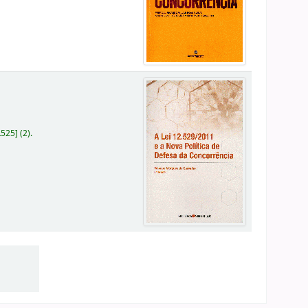
L525
]
(2).