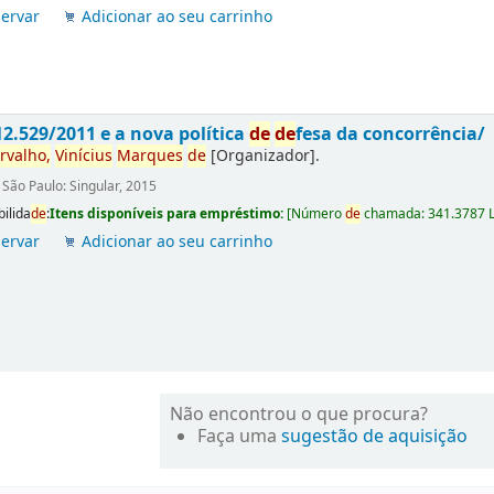
ervar
Adicionar ao seu carrinho
 12.529/2011 e a nova política
de
de
fesa da concorrência/
rvalho,
Vinícius
Marques
de
[Organizador]
.
:
São Paulo: Singular, 2015
bilida
de
:
Itens disponíveis para empréstimo:
[
Número
de
chamada:
341.3787 
ervar
Adicionar ao seu carrinho
Não encontrou o que procura?
Faça uma
sugestão de aquisição