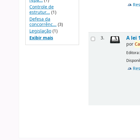
repa...
(1)
Res
Controle de
estrutur...
(1)
Defesa da
concorrênc...
(3)
Legislação
(1)
A lei
Exibir mais
3.
por
Ca
Editora
Disponi
Res