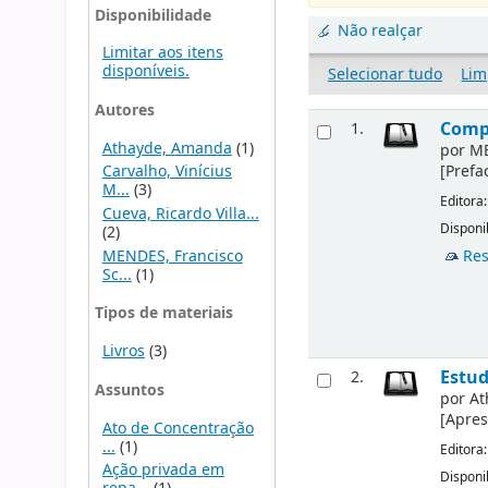
Disponibilidade
Não realçar
Limitar aos itens
disponíveis.
Selecionar tudo
Lim
Autores
Compl
1.
Athayde, Amanda
(1)
por
M
Carvalho, Vinícius
[Prefa
M...
(3)
Editora
Cueva, Ricardo Villa...
Disponi
(2)
MENDES, Francisco
Res
Sc...
(1)
Tipos de materiais
Livros
(3)
Estud
2.
Assuntos
por
At
[Apres
Ato de Concentração
...
(1)
Editora
Ação privada em
Disponi