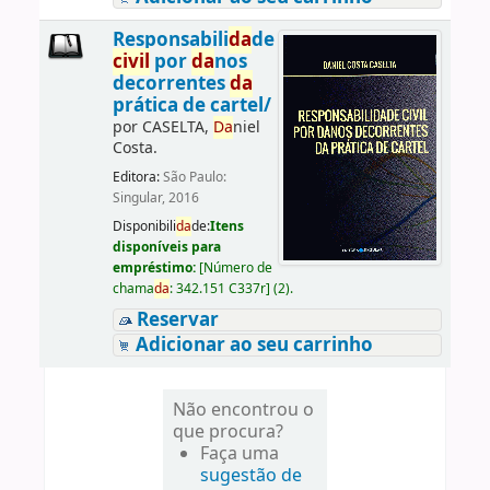
Responsabili
da
de
civil
por
da
nos
decorrentes
da
prática de cartel/
por
CASELTA,
Da
niel
Costa.
Editora:
São Paulo:
Singular, 2016
Disponibili
da
de:
Itens
disponíveis para
empréstimo:
[
Número de
chama
da
:
342.151 C337r
]
(2).
Reservar
Adicionar ao seu carrinho
Não encontrou o
que procura?
Faça uma
sugestão de