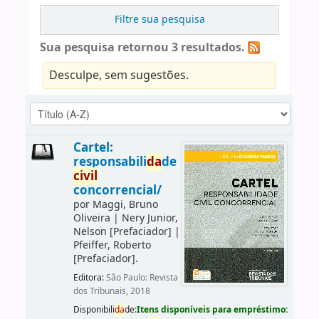
Filtre sua pesquisa
Sua pesquisa retornou 3 resultados.
Desculpe, sem sugestões.
Cartel:
responsabili
da
de
civil
concorrencial/
por
Maggi, Bruno
Oliveira
|
Nery Junior,
Nelson
[Prefaciador]
|
Pfeiffer, Roberto
[Prefaciador]
.
Editora:
São Paulo: Revista
dos Tribunais, 2018
Disponibili
da
de:
Itens disponíveis para empréstimo: