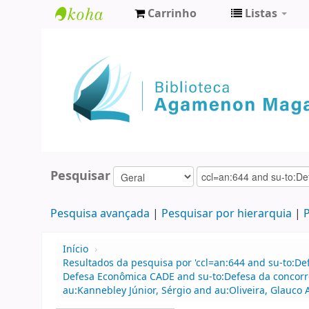
Carrinho
Listas
Biblioteca
Agamenon
Magalhães
Pesquisar
Pesquisa avançada
Pesquisar por hierarquia
P
Início
›
Resultados da pesquisa por 'ccl=an:644 and su-to:D
Defesa Econômica CADE and su-to:Defesa da concorr
au:Kannebley Júnior, Sérgio and au:Oliveira, Glauco