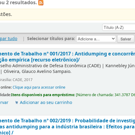
u 2 resultados.
tões.
par tudo
|
Selecionar títulos para:
nto de Trabalho nº 001/2017 : Antidumping e concorrên
ção empírica [recurso eletrônico]/
selho Administrativo de Defesa Econômica (CADE)
|
Kannebley Júni
|
Oliveira, Glauco Avelino Sampaio.
rasília: CADE, 2017
 online:
Clique aqui para acessar online
lidade:
Itens disponíveis para empréstimo:
[
Número de chamada:
341.3787 D
rvar
Adicionar ao seu carrinho
nto de Trabalho nº 002/2019 : Probabilidade de investi
s antidumping para a indústria brasileira : Efeitos para
nico] /