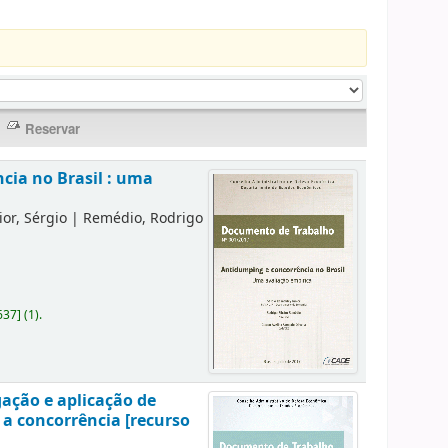
cia no Brasil : uma
or, Sérgio
|
Remédio, Rodrigo
637
]
(1).
gação e aplicação de
 a concorrência [recurso