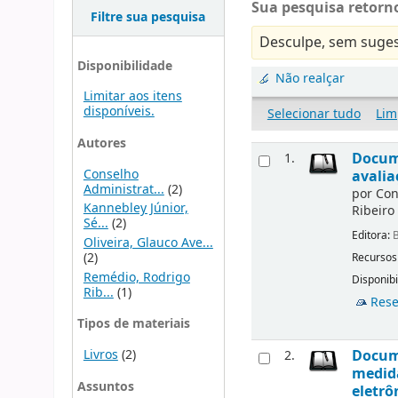
Sua pesquisa retorno
Filtre sua pesquisa
Desculpe, sem suges
Disponibilidade
Não realçar
Limitar aos itens
disponíveis.
Selecionar tudo
Lim
Autores
Docume
1.
Conselho
avalia
Administrat...
(2)
por
Con
Kannebley Júnior,
Ribeiro
Sé...
(2)
Editora:
B
Oliveira, Glauco Ave...
(2)
Recursos
Remédio, Rodrigo
Disponibi
Rib...
(1)
Rese
Tipos de materiais
Livros
(2)
Docume
2.
medida
Assuntos
eletrô