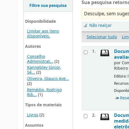
Sua pesquisa retorno
Filtre sua pesquisa
Desculpe, sem suges
Disponibilidade
Não realçar
Limitar aos itens
disponíveis.
Selecionar tudo
Lim
Autores
Docume
1.
Conselho
avalia
Administrat...
(2)
por
Con
Kannebley Júnior,
Ribeiro
Sé...
(2)
Editora:
B
Oliveira, Glauco Ave...
(2)
Recursos
Remédio, Rodrigo
Disponibi
Rib...
(1)
Rese
Tipos de materiais
Livros
(2)
Docume
2.
medida
Assuntos
eletrô