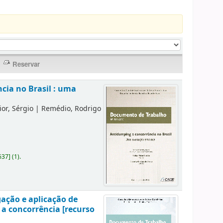
cia no Brasil : uma
or, Sérgio
|
Remédio, Rodrigo
637
]
(1).
gação e aplicação de
 a concorrência [recurso