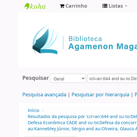
Carrinho
Listas
Biblioteca
Agamenon
Magalhães
Pesquisar
Pesquisa avançada
Pesquisar por hierarquia
P
Início
›
Resultados da pesquisa por 'ccl=an:644 and su-to:D
Defesa Econômica CADE and su-to:Defesa da concorr
au:Kannebley Júnior, Sérgio and au:Oliveira, Glauco