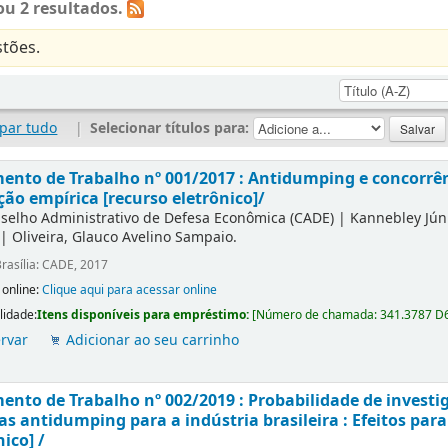
u 2 resultados.
tões.
par tudo
|
Selecionar títulos para:
nto de Trabalho nº 001/2017 : Antidumping e concorrên
ção empírica [recurso eletrônico]/
selho Administrativo de Defesa Econômica (CADE)
|
Kannebley Júni
|
Oliveira, Glauco Avelino Sampaio.
rasília: CADE, 2017
 online:
Clique aqui para acessar online
lidade:
Itens disponíveis para empréstimo:
[
Número de chamada:
341.3787 D
rvar
Adicionar ao seu carrinho
nto de Trabalho nº 002/2019 : Probabilidade de investi
s antidumping para a indústria brasileira : Efeitos para
nico] /