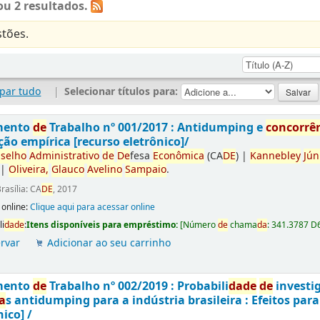
u 2 resultados.
tões.
par tudo
|
Selecionar títulos para:
mento
de
Trabalho nº 001/2017 : Antidumping e
concorrê
ção empírica [recurso eletrônico]/
selho
Administrativo
de
De
fesa
Econômica
(CA
DE
)
|
Kannebley
Jún
|
Oliveira,
Glauco
Avelino
Sampaio
.
rasília: CA
DE
, 2017
 online:
Clique aqui para acessar online
li
da
de
:
Itens disponíveis para empréstimo:
[
Número
de
chama
da
:
341.3787 D
rvar
Adicionar ao seu carrinho
mento
de
Trabalho nº 002/2019 : Probabili
da
de
de
investi
a
s antidumping para a indústria brasileira : Efeitos par
nico] /