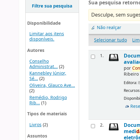
Sua pesquisa retorno
Filtre sua pesquisa
Desculpe, sem suges
Disponibilidade
Não realçar
Limitar aos itens
disponíveis.
Selecionar tudo
Lim
Autores
Docu
1.
Conselho
avalia
Administrat...
(2)
por
Con
Kannebley Júnior,
Ribeiro
Sé...
(2)
Editora:
B
Oliveira, Glauco Ave...
(2)
Recursos
Remédio, Rodrigo
Disponibi
Rib...
(1)
Rese
Tipos de materiais
Livros
(2)
Docu
2.
medi
d
Assuntos
eletrô