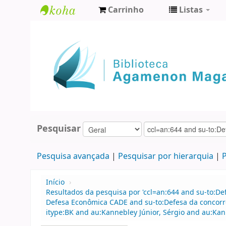
Carrinho
Listas
Biblioteca
Agamenon
Magalhães
Pesquisar
Pesquisa avançada
Pesquisar por hierarquia
P
Início
›
Resultados da pesquisa por 'ccl=an:644 and su-to:D
Defesa Econômica CADE and su-to:Defesa da concorr
itype:BK and au:Kannebley Júnior, Sérgio and au:Kann