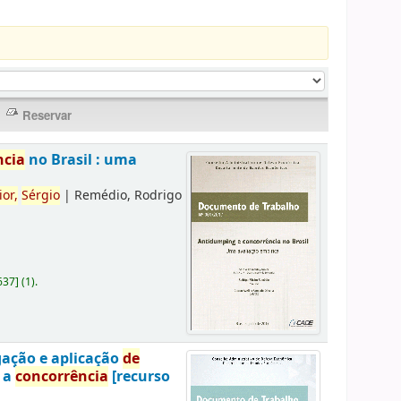
ncia
no Brasil : uma
ior,
Sérgio
|
Remédio, Rodrigo
637
]
(1).
gação e aplicação
de
a a
concorrência
[recurso