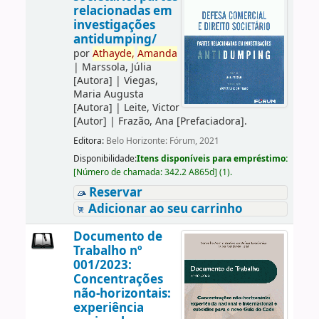
relacionadas em
investigações
antidumping/
por
Athayde,
Amanda
|
Marssola, Júlia
[Autora]
|
Viegas,
Maria Augusta
[Autora]
|
Leite, Victor
[Autor]
|
Frazão, Ana
[Prefaciadora]
.
Editora:
Belo Horizonte: Fórum, 2021
Disponibilidade:
Itens disponíveis para empréstimo:
[
Número de chamada:
342.2 A865d
]
(1).
Reservar
Adicionar ao seu carrinho
Documento de
Trabalho nº
001/2023:
Concentrações
não-horizontais:
experiência