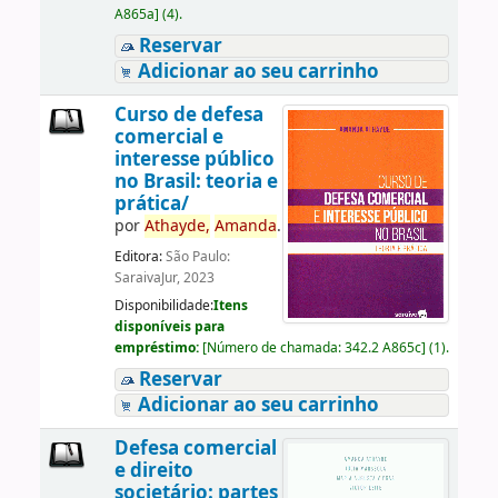
A865a
]
(4).
Reservar
Adicionar ao seu carrinho
Curso de defesa
comercial e
interesse público
no Brasil: teoria e
prática/
por
Athayde,
Amanda
.
Editora:
São Paulo:
SaraivaJur, 2023
Disponibilidade:
Itens
disponíveis para
empréstimo:
[
Número de chamada:
342.2 A865c
]
(1).
Reservar
Adicionar ao seu carrinho
Defesa comercial
e direito
societário: partes