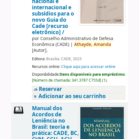
nacional e
internacional e
subsídios para o
novo Guia do
Cade [recurso
eletrônico] /
por
Conselho Administrativo de Defesa
Econômica (CADE)
|
Athayde,
Amanda
[Autor]
.
Editora:
Brasilia: CADE, 2023
Recursos online:
Clique aqui para acessar online
Disponibilidade:
Itens disponíveis para empréstimo:
[
Número de chamada:
341.3787 C755d
]
(1).
Reservar
Adicionar ao seu carrinho
Manual dos
Acordos de
Leniência no
Brasil: teoria e
prática: CADE, BC,