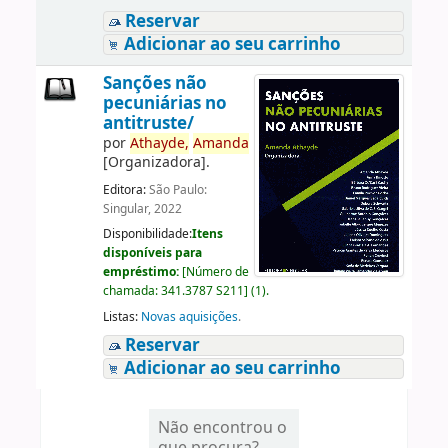
Reservar
Adicionar ao seu carrinho
Sanções não
pecuniárias no
antitruste/
por
Athayde,
Amanda
[Organizadora]
.
Editora:
São Paulo:
Singular, 2022
Disponibilidade:
Itens
disponíveis para
empréstimo:
[
Número de
chamada:
341.3787 S211
]
(1).
Listas:
Novas aquisições
.
Reservar
Adicionar ao seu carrinho
Não encontrou o