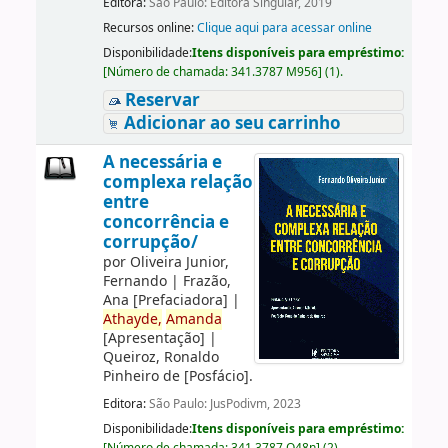
Editora:
São Paulo: Editora Singular, 2019
Recursos online:
Clique aqui para acessar online
Disponibilidade:
Itens disponíveis para empréstimo:
[
Número de chamada:
341.3787 M956
]
(1).
Reservar
Adicionar ao seu carrinho
A necessária e
complexa relação
entre
concorrência e
corrupção/
por
Oliveira Junior,
Fernando
|
Frazão,
Ana
[Prefaciadora]
|
Athayde,
Amanda
[Apresentação]
|
Queiroz, Ronaldo
Pinheiro de
[Posfácio]
.
Editora:
São Paulo: JusPodivm, 2023
Disponibilidade:
Itens disponíveis para empréstimo:
[
Número de chamada:
341.3787 O48n
]
(2).