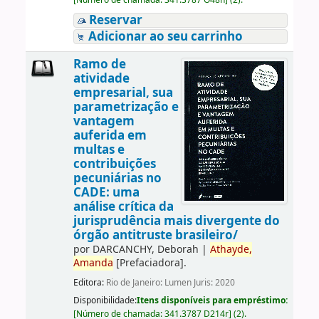
Reservar
Adicionar ao seu carrinho
Ramo de
atividade
empresarial, sua
parametrização e
vantagem
auferida em
multas e
contribuições
pecuniárias no
CADE: uma
análise crítica da
jurisprudência mais divergente do
órgão antitruste brasileiro/
por
DARCANCHY, Deborah
|
Athayde,
Amanda
[Prefaciadora]
.
Editora:
Rio de Janeiro: Lumen Juris: 2020
Disponibilidade:
Itens disponíveis para empréstimo:
[
Número de chamada:
341.3787 D214r
]
(2).