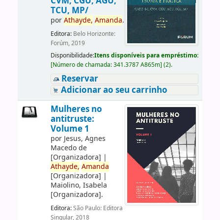
CVM, CGU, AGU,
TCU, MP/
por
Athayde,
Amanda
.
Editora:
Belo Horizonte:
Forúm, 2019
Disponibilidade:
Itens disponíveis para empréstimo:
[
Número de chamada:
341.3787 A865m
]
(2).
Reservar
Adicionar ao seu carrinho
Mulheres no
antitruste:
Volume 1
por
Jesus, Agnes
Macedo de
[Organizadora]
|
Athayde,
Amanda
[Organizadora]
|
Maiolino, Isabela
[Organizadora]
.
Editora:
São Paulo: Editora
Singular, 2018