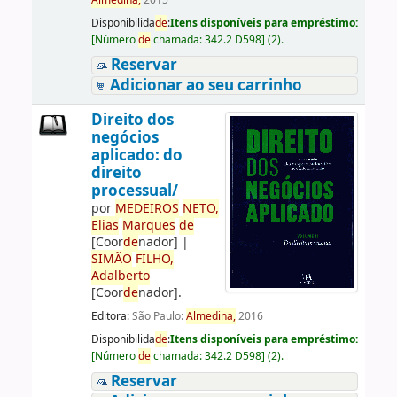
Almedina,
2015
Disponibilida
de
:
Itens disponíveis para empréstimo:
[
Número
de
chamada:
342.2 D598
]
(2).
Reservar
Adicionar ao seu carrinho
Direito dos
negócios
aplicado: do
direito
processual/
por
ME
DE
IROS
NETO,
Elias
Marques
de
[Coor
de
nador]
|
SIMÃO
FILHO,
Adalberto
[Coor
de
nador]
.
Editora:
São Paulo:
Almedina,
2016
Disponibilida
de
:
Itens disponíveis para empréstimo:
[
Número
de
chamada:
342.2 D598
]
(2).
Reservar