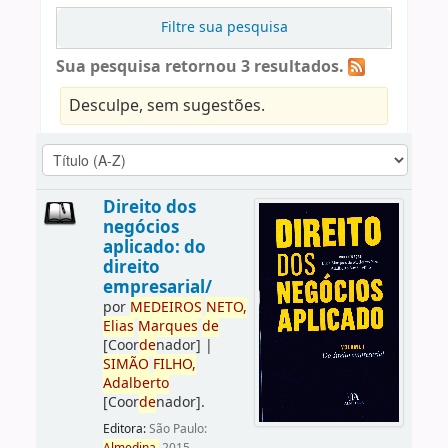
Filtre sua pesquisa
Sua pesquisa retornou 3 resultados.
Desculpe, sem sugestões.
Direito dos
negócios
aplicado: do
direito
empresarial/
por
ME
DE
IROS
NETO,
Elias
Marques
de
[Coor
de
nador]
|
SIMÃO
FILHO,
Adalberto
[Coor
de
nador]
.
Editora:
São Paulo: