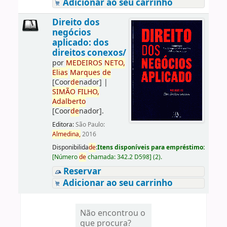
Adicionar ao seu carrinho
Direito dos
negócios
aplicado: dos
direitos conexos/
por
ME
DE
IROS
NETO,
Elias
Marques
de
[Coor
de
nador]
|
SIMÃO
FILHO,
Adalberto
[Coor
de
nador]
.
Editora:
São Paulo:
Almedina,
2016
Disponibilida
de
:
Itens disponíveis para empréstimo:
[
Número
de
chamada:
342.2 D598
]
(2).
Reservar
Adicionar ao seu carrinho
Não encontrou o
que procura?