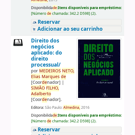
Almedina,
2015
Disponibilida
de
:
Itens disponíveis para empréstimo:
[
Número
de
chamada:
342.2 D598
]
(2).
Reservar
Adicionar ao seu carrinho
Direito dos
negócios
aplicado: do
direito
processual/
por
ME
DE
IROS
NETO,
Elias
Marques
de
[Coor
de
nador]
|
SIMÃO
FILHO,
Adalberto
[Coor
de
nador]
.
Editora:
São Paulo:
Almedina,
2016
Disponibilida
de
:
Itens disponíveis para empréstimo:
[
Número
de
chamada:
342.2 D598
]
(2).
Reservar