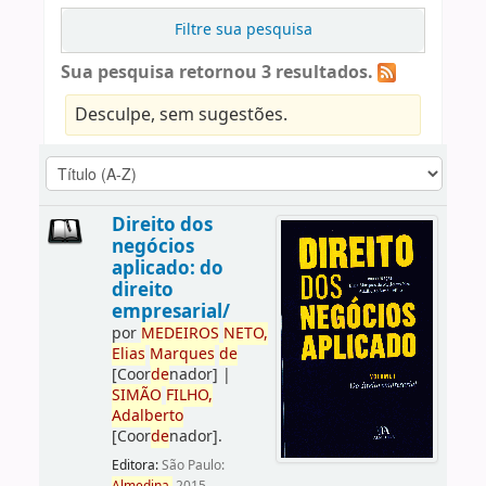
Filtre sua pesquisa
Sua pesquisa retornou 3 resultados.
Desculpe, sem sugestões.
Direito dos
negócios
aplicado: do
direito
empresarial/
por
ME
DE
IROS
NETO,
Elias
Marques
de
[Coor
de
nador]
|
SIMÃO
FILHO,
Adalberto
[Coor
de
nador]
.
Editora:
São Paulo: