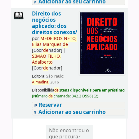
Adicionar ao seu carrinho
Direito dos
negócios
aplicado: dos
direitos conexos/
por
ME
DE
IROS
NETO,
Elias
Marques
de
[Coor
de
nador]
|
SIMÃO
FILHO,
Adalberto
[Coor
de
nador]
.
Editora:
São Paulo:
Almedina,
2016
Disponibilida
de
:
Itens disponíveis para empréstimo:
[
Número
de
chamada:
342.2 D598
]
(2).
Reservar
Adicionar ao seu carrinho
Não encontrou o
que procura?