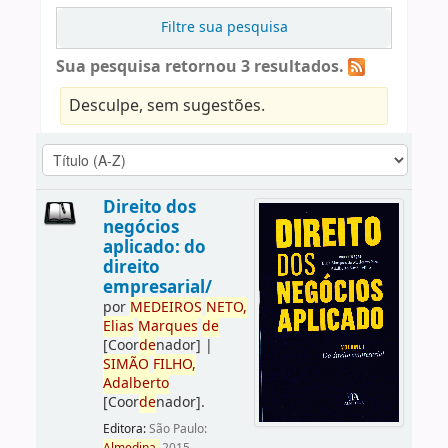
Filtre sua pesquisa
Sua pesquisa retornou 3 resultados.
Desculpe, sem sugestões.
Direito dos
negócios
aplicado: do
direito
empresarial/
por
ME
DE
IROS
NETO,
Elias
Marques
de
[Coor
de
nador]
|
SIMÃO
FILHO,
Adalberto
[Coor
de
nador]
.
Editora:
São Paulo: