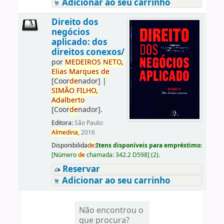
Adicionar ao seu carrinho
Direito dos
negócios
aplicado: dos
direitos conexos/
por
ME
DE
IROS
NETO,
Elias
Marques
de
[Coor
de
nador]
|
SIMÃO
FILHO,
Adalberto
[Coor
de
nador]
.
Editora:
São Paulo:
Almedina,
2016
Disponibilida
de
:
Itens disponíveis para empréstimo:
[
Número
de
chamada:
342.2 D598
]
(2).
Reservar
Adicionar ao seu carrinho
Não encontrou o
que procura?