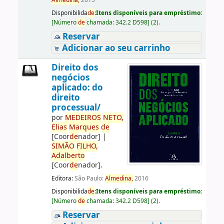
Almedina,
2015
Disponibilida
de
:
Itens disponíveis para empréstimo:
[
Número
de
chamada:
342.2 D598
]
(2).
Reservar
Adicionar ao seu carrinho
Direito dos
negócios
aplicado: do
direito
processual/
por
ME
DE
IROS
NETO,
Elias
Marques
de
[Coor
de
nador]
|
SIMÃO
FILHO,
Adalberto
[Coor
de
nador]
.
Editora:
São Paulo:
Almedina,
2016
Disponibilida
de
:
Itens disponíveis para empréstimo:
[
Número
de
chamada:
342.2 D598
]
(2).
Reservar