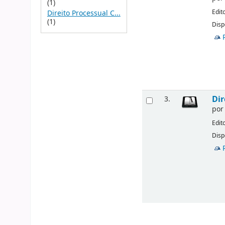
(1)
Edit
Direito Processual C...
(1)
Disp
Dir
3.
po
Edit
Disp