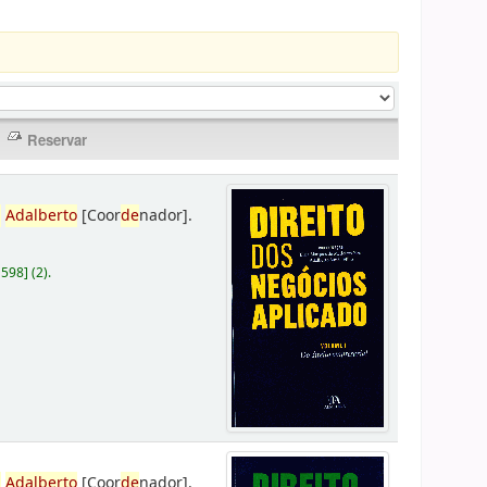
,
Adalberto
[Coor
de
nador]
.
D598
]
(2).
,
Adalberto
[Coor
de
nador]
.