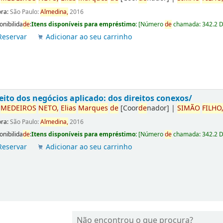
ora:
São Paulo:
Almedina,
2016
onibilida
de
:
Itens disponíveis para empréstimo:
[
Número
de
chamada:
342.2 
Reservar
Adicionar ao seu carrinho
eito dos negócios aplicado: dos direitos conexos/
r
ME
DE
IROS
NETO,
Elias
Marques
de
[Coor
de
nador]
|
SIMÃO
FILHO
ora:
São Paulo:
Almedina,
2016
onibilida
de
:
Itens disponíveis para empréstimo:
[
Número
de
chamada:
342.2 
Reservar
Adicionar ao seu carrinho
Não encontrou o que procura?