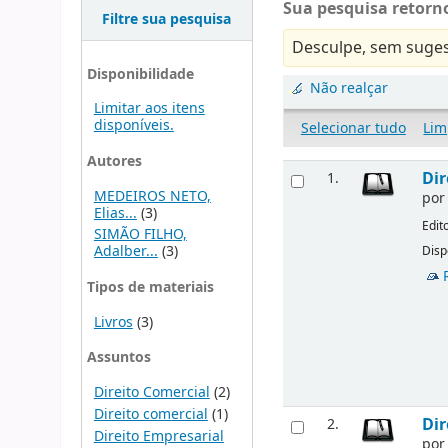
Sua pesquisa retorno
Filtre sua pesquisa
Desculpe, sem suges
Disponibilidade
Não realçar
Limitar aos itens
disponíveis.
Selecionar tudo
Lim
Autores
Dir
1.
MEDEIROS NETO,
po
Elias...
(3)
Edit
SIMÃO FILHO,
Adalber...
(3)
Disp
Tipos de materiais
Livros
(3)
Assuntos
Direito Comercial
(2)
Direito comercial
(1)
Dir
2.
Direito Empresarial
po