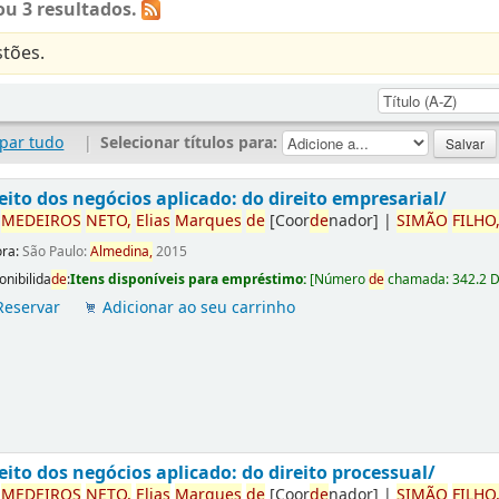
u 3 resultados.
tões.
par tudo
|
Selecionar títulos para:
eito dos negócios aplicado: do direito empresarial/
r
ME
DE
IROS
NETO,
Elias
Marques
de
[Coor
de
nador]
|
SIMÃO
FILHO
ora:
São Paulo:
Almedina,
2015
onibilida
de
:
Itens disponíveis para empréstimo:
[
Número
de
chamada:
342.2 
Reservar
Adicionar ao seu carrinho
eito dos negócios aplicado: do direito processual/
r
ME
DE
IROS
NETO,
Elias
Marques
de
[Coor
de
nador]
|
SIMÃO
FILHO