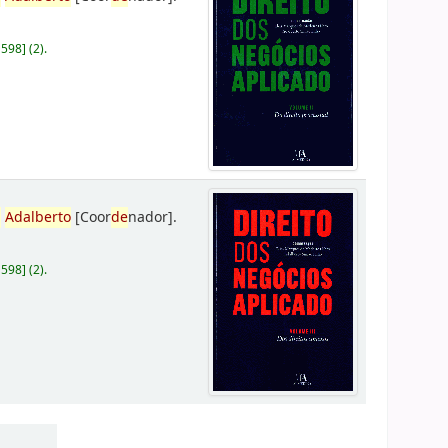
D598
]
(2).
,
Adalberto
[Coor
de
nador]
.
D598
]
(2).