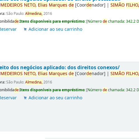
r
ME
DE
IROS
NETO,
Elias
Marques
de
[Coor
de
nador]
|
SIMÃO
FILHO
ora:
São Paulo:
Almedina,
2016
onibilida
de
:
Itens disponíveis para empréstimo:
[
Número
de
chamada:
342.2 
Reservar
Adicionar ao seu carrinho
eito dos negócios aplicado: dos direitos conexos/
r
ME
DE
IROS
NETO,
Elias
Marques
de
[Coor
de
nador]
|
SIMÃO
FILHO
ora:
São Paulo:
Almedina,
2016
onibilida
de
:
Itens disponíveis para empréstimo:
[
Número
de
chamada:
342.2 
Reservar
Adicionar ao seu carrinho