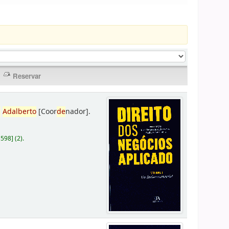
,
Adalberto
[Coor
de
nador]
.
D598
]
(2).