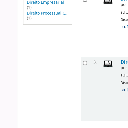
Direito Empresarial
po
(1)
Edit
Direito Processual C...
(1)
Disp
Dir
3.
po
Edit
Disp