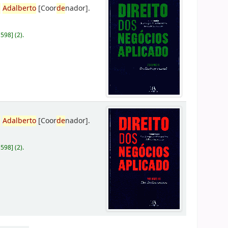
,
Adalberto
[Coor
de
nador]
.
D598
]
(2).
,
Adalberto
[Coor
de
nador]
.
D598
]
(2).