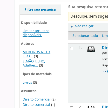
Sua pesquisa retorno
Filtre sua pesquisa
Desculpe, sem suges
Disponibilidade
Não realçar
Limitar aos itens
disponíveis.
Selecionar tudo
Lim
Autores
Dir
1.
MEDEIROS NETO,
po
Elias...
(3)
Edit
SIMÃO FILHO,
Adalber...
(3)
Disp
Tipos de materiais
Livros
(3)
Assuntos
Direito Comercial
(2)
Direito comercial
(1)
Dir
2.