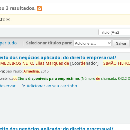
u 3 resultados.
tões.
par tudo
|
Selecionar títulos para:
eito dos negócios aplicado: do direito empresarial/
r
ME
DE
IROS
NETO,
Elias
Marques
de
[Coor
de
nador]
|
SIMÃO
FILHO
ora:
São Paulo:
Almedina,
2015
onibilida
de
:
Itens disponíveis para empréstimo:
[
Número
de
chamada:
342.2 
Reservar
Adicionar ao seu carrinho
eito dos negócios aplicado: do direito processual/