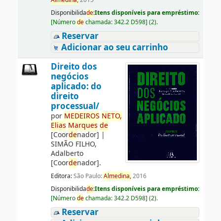
Almedina,
2015
Disponibilida
de
:
Itens disponíveis para empréstimo:
[
Número
de
chamada:
342.2 D598
]
(2).
Reservar
Adicionar ao seu carrinho
Direito dos
negócios
aplicado: do
direito
processual/
por
ME
DE
IROS
NETO,
Elias
Marques
de
[Coor
de
nador]
|
SIMÃO FILHO,
Adalberto
[Coor
de
nador]
.
Editora:
São Paulo:
Almedina,
2016
Disponibilida
de
:
Itens disponíveis para empréstimo:
[
Número
de
chamada:
342.2 D598
]
(2).
Reservar