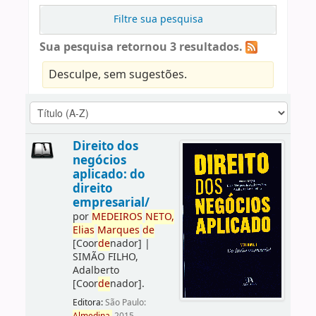
Filtre sua pesquisa
Sua pesquisa retornou 3 resultados.
Desculpe, sem sugestões.
Direito dos
negócios
aplicado: do
direito
empresarial/
por
ME
DE
IROS
NETO,
Elias
Marques
de
[Coor
de
nador]
|
SIMÃO FILHO,
Adalberto
[Coor
de
nador]
.
Editora:
São Paulo: