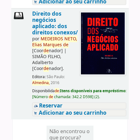
Adicionar ao seu carrinho
Direito dos
negócios
aplicado: dos
direitos conexos/
por
ME
DE
IROS
NETO,
Elias
Marques
de
[Coor
de
nador]
|
SIMÃO FILHO,
Adalberto
[Coor
de
nador]
.
Editora:
São Paulo:
Almedina,
2016
Disponibilida
de
:
Itens disponíveis para empréstimo:
[
Número
de
chamada:
342.2 D598
]
(2).
Reservar
Adicionar ao seu carrinho
Não encontrou o
que procura?