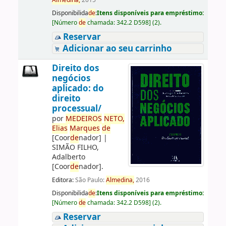
Almedina,
2015
Disponibilida
de
:
Itens disponíveis para empréstimo:
[
Número
de
chamada:
342.2 D598
]
(2).
Reservar
Adicionar ao seu carrinho
Direito dos
negócios
aplicado: do
direito
processual/
por
ME
DE
IROS
NETO,
Elias
Marques
de
[Coor
de
nador]
|
SIMÃO FILHO,
Adalberto
[Coor
de
nador]
.
Editora:
São Paulo:
Almedina,
2016
Disponibilida
de
:
Itens disponíveis para empréstimo:
[
Número
de
chamada:
342.2 D598
]
(2).
Reservar