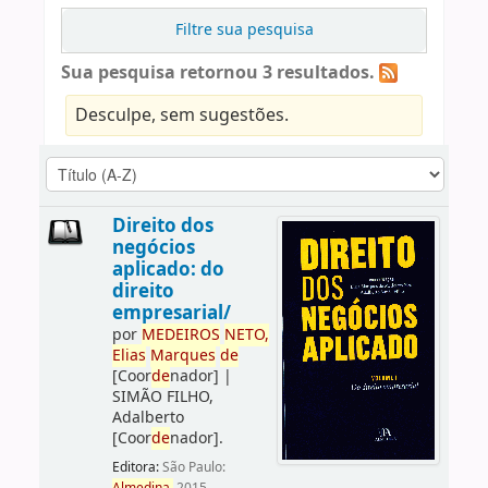
Filtre sua pesquisa
Sua pesquisa retornou 3 resultados.
Desculpe, sem sugestões.
Direito dos
negócios
aplicado: do
direito
empresarial/
por
ME
DE
IROS
NETO,
Elias
Marques
de
[Coor
de
nador]
|
SIMÃO FILHO,
Adalberto
[Coor
de
nador]
.
Editora:
São Paulo: