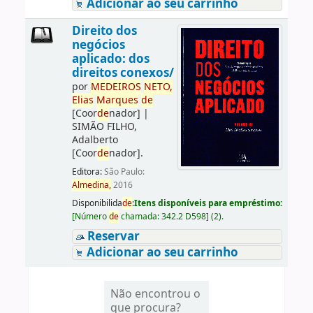
Adicionar ao seu carrinho
Direito dos
negócios
aplicado: dos
direitos conexos/
por
ME
DE
IROS
NETO,
Elias
Marques
de
[Coor
de
nador]
|
SIMÃO FILHO,
Adalberto
[Coor
de
nador]
.
Editora:
São Paulo:
Almedina,
2016
Disponibilida
de
:
Itens disponíveis para empréstimo:
[
Número
de
chamada:
342.2 D598
]
(2).
Reservar
Adicionar ao seu carrinho
Não encontrou o
que procura?