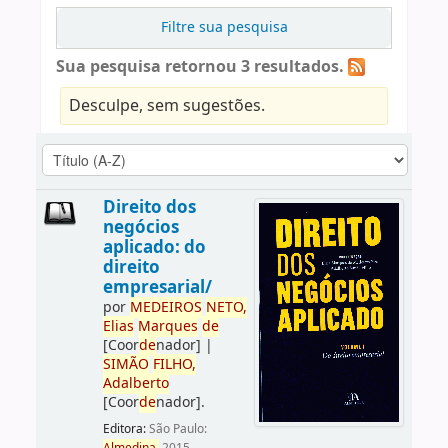
Filtre sua pesquisa
Sua pesquisa retornou 3 resultados.
Desculpe, sem sugestões.
Direito dos
negócios
aplicado: do
direito
empresarial/
por
ME
DE
IROS
NETO,
Elias
Marques
de
[Coor
de
nador]
|
SIMÃO
FILHO,
Adalberto
[Coor
de
nador]
.
Editora:
São Paulo: