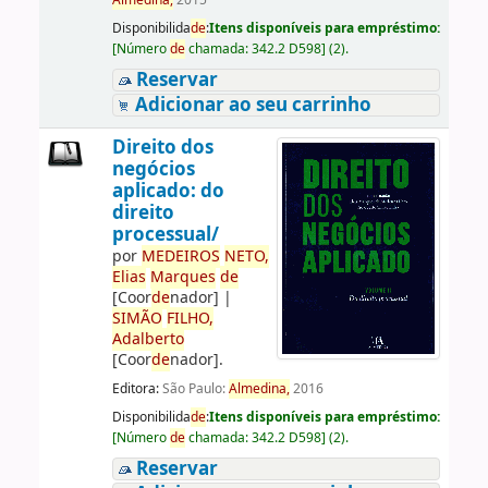
Almedina,
2015
Disponibilida
de
:
Itens disponíveis para empréstimo:
[
Número
de
chamada:
342.2 D598
]
(2).
Reservar
Adicionar ao seu carrinho
Direito dos
negócios
aplicado: do
direito
processual/
por
ME
DE
IROS
NETO,
Elias
Marques
de
[Coor
de
nador]
|
SIMÃO
FILHO,
Adalberto
[Coor
de
nador]
.
Editora:
São Paulo:
Almedina,
2016
Disponibilida
de
:
Itens disponíveis para empréstimo:
[
Número
de
chamada:
342.2 D598
]
(2).
Reservar