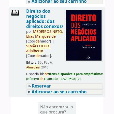
Adicionar ao seu carrinho
Direito dos
negócios
aplicado: dos
direitos conexos/
por
ME
DE
IROS
NETO,
Elias
Marques
de
[Coor
de
nador]
|
SIMÃO
FILHO,
Adalberto
[Coor
de
nador]
.
Editora:
São Paulo:
Almedina,
2016
Disponibilida
de
:
Itens disponíveis para empréstimo:
[
Número
de
chamada:
342.2 D598
]
(2).
Reservar
Adicionar ao seu carrinho
Não encontrou o
que procura?