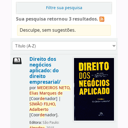
Filtre sua pesquisa
Sua pesquisa retornou 3 resultados.
Desculpe, sem sugestões.
Direito dos
negócios
aplicado: do
direito
empresarial/
por
ME
DE
IROS
NETO,
Elias
Marques
de
[Coor
de
nador]
|
SIMÃO
FILHO,
Adalberto
[Coor
de
nador]
.
Editora:
São Paulo: