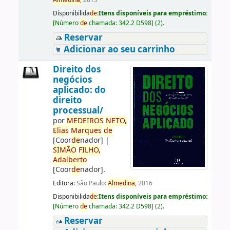
Almedina,
2015
Disponibilida
de
:
Itens disponíveis para empréstimo:
[
Número
de
chamada:
342.2 D598
]
(2).
Reservar
Adicionar ao seu carrinho
Direito dos
negócios
aplicado: do
direito
processual/
por
ME
DE
IROS
NETO,
Elias
Marques
de
[Coor
de
nador]
|
SIMÃO
FILHO,
Adalberto
[Coor
de
nador]
.
Editora:
São Paulo:
Almedina,
2016
Disponibilida
de
:
Itens disponíveis para empréstimo:
[
Número
de
chamada:
342.2 D598
]
(2).
Reservar