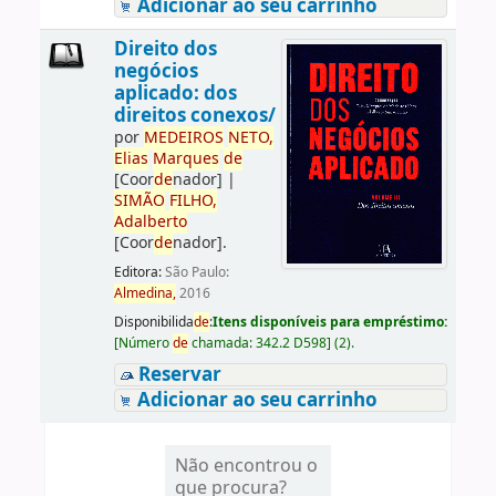
Adicionar ao seu carrinho
Direito dos
negócios
aplicado: dos
direitos conexos/
por
ME
DE
IROS
NETO,
Elias
Marques
de
[Coor
de
nador]
|
SIMÃO
FILHO,
Adalberto
[Coor
de
nador]
.
Editora:
São Paulo:
Almedina,
2016
Disponibilida
de
:
Itens disponíveis para empréstimo:
[
Número
de
chamada:
342.2 D598
]
(2).
Reservar
Adicionar ao seu carrinho
Não encontrou o
que procura?