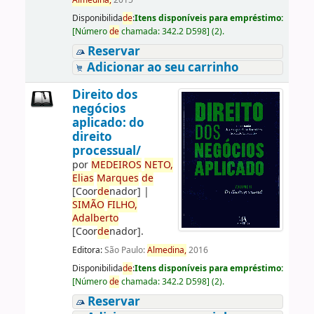
Almedina,
2015
Disponibilida
de
:
Itens disponíveis para empréstimo:
[
Número
de
chamada:
342.2 D598
]
(2).
Reservar
Adicionar ao seu carrinho
Direito dos
negócios
aplicado: do
direito
processual/
por
ME
DE
IROS
NETO,
Elias
Marques
de
[Coor
de
nador]
|
SIMÃO
FILHO,
Adalberto
[Coor
de
nador]
.
Editora:
São Paulo:
Almedina,
2016
Disponibilida
de
:
Itens disponíveis para empréstimo:
[
Número
de
chamada:
342.2 D598
]
(2).
Reservar