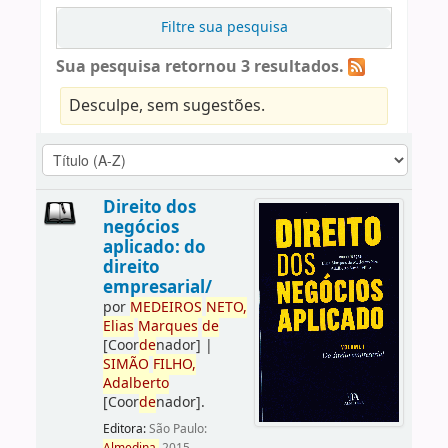
Filtre sua pesquisa
Sua pesquisa retornou 3 resultados.
Desculpe, sem sugestões.
Direito dos
negócios
aplicado: do
direito
empresarial/
por
ME
DE
IROS
NETO,
Elias
Marques
de
[Coor
de
nador]
|
SIMÃO
FILHO,
Adalberto
[Coor
de
nador]
.
Editora:
São Paulo: