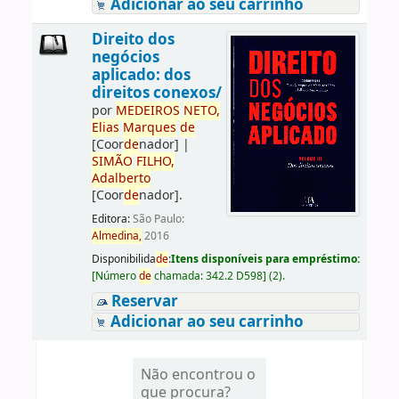
Adicionar ao seu carrinho
Direito dos
negócios
aplicado: dos
direitos conexos/
por
ME
DE
IROS
NETO,
Elias
Marques
de
[Coor
de
nador]
|
SIMÃO
FILHO,
Adalberto
[Coor
de
nador]
.
Editora:
São Paulo:
Almedina,
2016
Disponibilida
de
:
Itens disponíveis para empréstimo:
[
Número
de
chamada:
342.2 D598
]
(2).
Reservar
Adicionar ao seu carrinho
Não encontrou o
que procura?