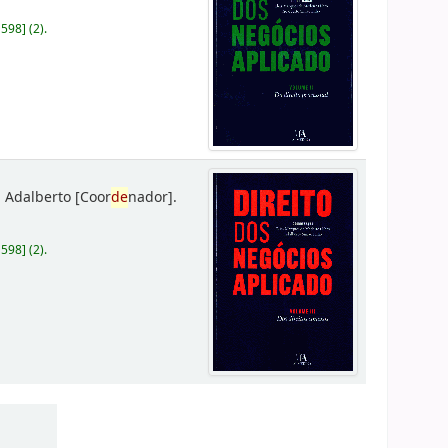
D598
]
(2).
 Adalberto
[Coor
de
nador]
.
D598
]
(2).