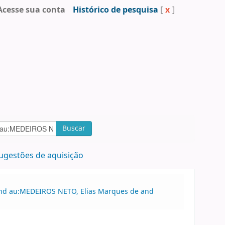
Acesse sua conta
Histórico de pesquisa
[
x
]
Buscar
ugestões de aquisição
 and au:MEDEIROS NETO, Elias Marques de and