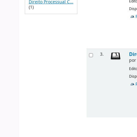
Edit
Direito Processual C...
(1)
Disp
Dir
3.
po
Edit
Disp