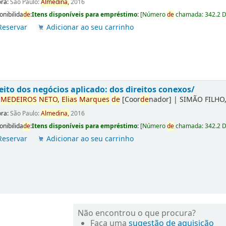
ora:
São Paulo:
Almedina,
2016
onibilida
de
:
Itens disponíveis para empréstimo:
[
Número
de
chamada:
342.2 
Reservar
Adicionar ao seu carrinho
eito dos negócios aplicado: dos direitos conexos/
r
ME
DE
IROS
NETO,
Elias
Marques
de
[Coor
de
nador]
|
SIMÃO FILHO,
ora:
São Paulo:
Almedina,
2016
onibilida
de
:
Itens disponíveis para empréstimo:
[
Número
de
chamada:
342.2 
Reservar
Adicionar ao seu carrinho
Não encontrou o que procura?
Faça uma
sugestão de aquisição