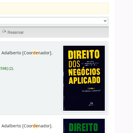
 Adalberto
[Coor
de
nador]
.
D598
]
(2).
 Adalberto
[Coor
de
nador]
.