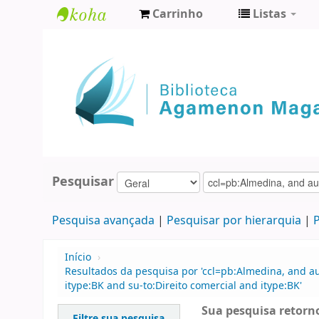
Carrinho
Listas
Biblioteca
Agamenon
Magalhães
Pesquisar
Pesquisa avançada
Pesquisar por hierarquia
P
Início
›
Resultados da pesquisa por 'ccl=pb:Almedina, and 
itype:BK and su-to:Direito comercial and itype:BK'
Sua pesquisa retorno
Filtre sua pesquisa