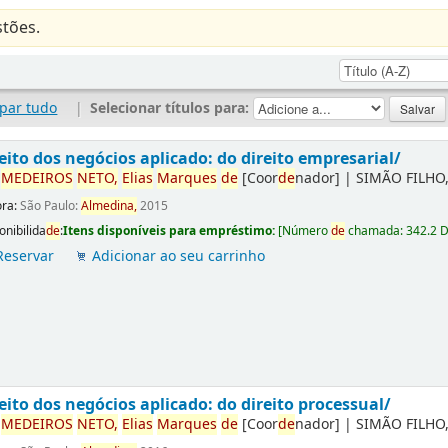
tões.
par tudo
|
Selecionar títulos para:
eito dos negócios aplicado: do direito empresarial/
r
ME
DE
IROS
NETO,
Elias
Marques
de
[Coor
de
nador]
|
SIMÃO FILHO,
ora:
São Paulo:
Almedina,
2015
onibilida
de
:
Itens disponíveis para empréstimo:
[
Número
de
chamada:
342.2 
Reservar
Adicionar ao seu carrinho
eito dos negócios aplicado: do direito processual/
r
ME
DE
IROS
NETO,
Elias
Marques
de
[Coor
de
nador]
|
SIMÃO FILHO,