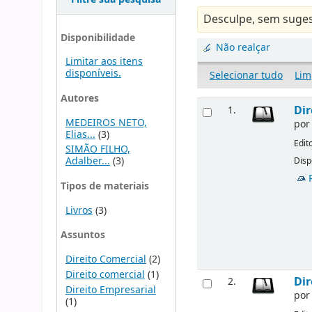
Desculpe, sem suges
Disponibilidade
Não realçar
Limitar aos itens
disponíveis.
Selecionar tudo
Lim
Autores
Dir
1.
MEDEIROS NETO,
po
Elias...
(3)
Edit
SIMÃO FILHO,
Adalber...
(3)
Disp
Tipos de materiais
Livros
(3)
Assuntos
Direito Comercial
(2)
Direito comercial
(1)
Dir
2.
Direito Empresarial
po
(1)