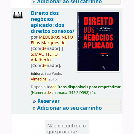
Adicionar ao seu carrinho
Direito dos
negócios
aplicado: dos
direitos conexos/
por
ME
DE
IROS
NETO,
Elias
Marques
de
[Coor
de
nador]
|
SIMÃO
FILHO,
Adalberto
[Coor
de
nador]
.
Editora:
São Paulo:
Almedina,
2016
Disponibilida
de
:
Itens disponíveis para empréstimo:
[
Número
de
chamada:
342.2 D598
]
(2).
Reservar
Adicionar ao seu carrinho
Não encontrou o
que procura?