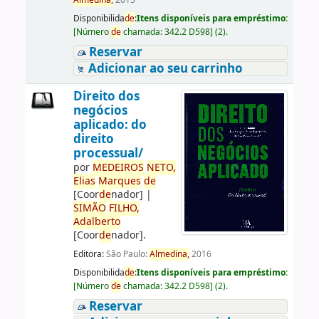
Almedina,
2015
Disponibilida
de
:
Itens disponíveis para empréstimo:
[
Número
de
chamada:
342.2 D598
]
(2).
Reservar
Adicionar ao seu carrinho
Direito dos
negócios
aplicado: do
direito
processual/
por
ME
DE
IROS
NETO,
Elias
Marques
de
[Coor
de
nador]
|
SIMÃO
FILHO,
Adalberto
[Coor
de
nador]
.
Editora:
São Paulo:
Almedina,
2016
Disponibilida
de
:
Itens disponíveis para empréstimo:
[
Número
de
chamada:
342.2 D598
]
(2).
Reservar