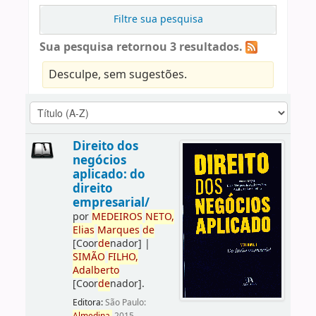
Filtre sua pesquisa
Sua pesquisa retornou 3 resultados.
Desculpe, sem sugestões.
Direito dos
negócios
aplicado: do
direito
empresarial/
por
ME
DE
IROS
NETO,
Elias
Marques
de
[Coor
de
nador]
|
SIMÃO
FILHO,
Adalberto
[Coor
de
nador]
.
Editora:
São Paulo: