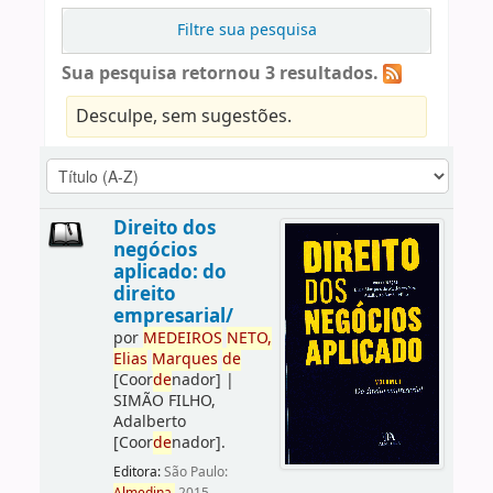
Filtre sua pesquisa
Sua pesquisa retornou 3 resultados.
Desculpe, sem sugestões.
Direito dos
negócios
aplicado: do
direito
empresarial/
por
ME
DE
IROS
NETO,
Elias
Marques
de
[Coor
de
nador]
|
SIMÃO FILHO,
Adalberto
[Coor
de
nador]
.
Editora:
São Paulo: