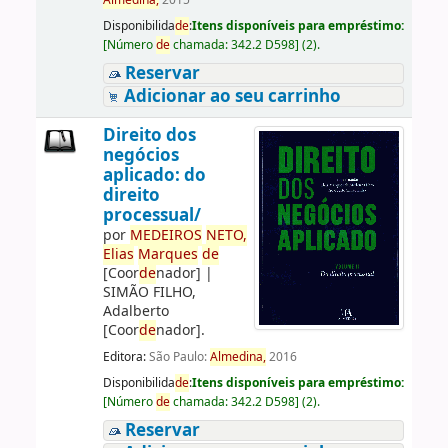
Almedina,
2015
Disponibilida
de
:
Itens disponíveis para empréstimo:
[
Número
de
chamada:
342.2 D598
]
(2).
Reservar
Adicionar ao seu carrinho
Direito dos
negócios
aplicado: do
direito
processual/
por
ME
DE
IROS
NETO,
Elias
Marques
de
[Coor
de
nador]
|
SIMÃO FILHO,
Adalberto
[Coor
de
nador]
.
Editora:
São Paulo:
Almedina,
2016
Disponibilida
de
:
Itens disponíveis para empréstimo:
[
Número
de
chamada:
342.2 D598
]
(2).
Reservar