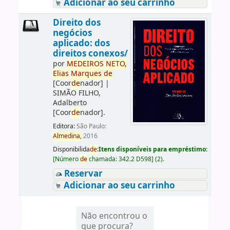
Adicionar ao seu carrinho
Direito dos
negócios
aplicado: dos
direitos conexos/
por
ME
DE
IROS
NETO,
Elias
Marques
de
[Coor
de
nador]
|
SIMÃO FILHO,
Adalberto
[Coor
de
nador]
.
Editora:
São Paulo:
Almedina,
2016
Disponibilida
de
:
Itens disponíveis para empréstimo:
[
Número
de
chamada:
342.2 D598
]
(2).
Reservar
Adicionar ao seu carrinho
Não encontrou o
que procura?