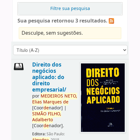
Filtre sua pesquisa
Sua pesquisa retornou 3 resultados.
Desculpe, sem sugestões.
Direito dos
negócios
aplicado: do
direito
empresarial/
por
ME
DE
IROS
NETO,
Elias
Marques
de
[Coor
de
nador]
|
SIMÃO
FILHO,
Adalberto
[Coor
de
nador]
.
Editora:
São Paulo: