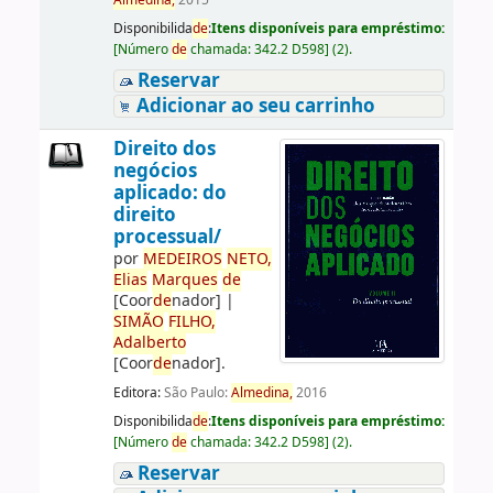
Almedina,
2015
Disponibilida
de
:
Itens disponíveis para empréstimo:
[
Número
de
chamada:
342.2 D598
]
(2).
Reservar
Adicionar ao seu carrinho
Direito dos
negócios
aplicado: do
direito
processual/
por
ME
DE
IROS
NETO,
Elias
Marques
de
[Coor
de
nador]
|
SIMÃO
FILHO,
Adalberto
[Coor
de
nador]
.
Editora:
São Paulo:
Almedina,
2016
Disponibilida
de
:
Itens disponíveis para empréstimo:
[
Número
de
chamada:
342.2 D598
]
(2).
Reservar