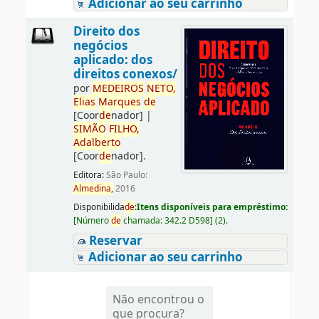
Adicionar ao seu carrinho
Direito dos
negócios
aplicado: dos
direitos conexos/
por
ME
DE
IROS
NETO,
Elias
Marques
de
[Coor
de
nador]
|
SIMÃO
FILHO,
Adalberto
[Coor
de
nador]
.
Editora:
São Paulo:
Almedina,
2016
Disponibilida
de
:
Itens disponíveis para empréstimo:
[
Número
de
chamada:
342.2 D598
]
(2).
Reservar
Adicionar ao seu carrinho
Não encontrou o
que procura?