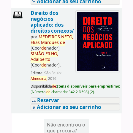
Adicionar ao seu carrinho
Direito dos
negócios
aplicado: dos
direitos conexos/
por
ME
DE
IROS
NETO,
Elias
Marques
de
[Coor
de
nador]
|
SIMÃO
FILHO,
Adalberto
[Coor
de
nador]
.
Editora:
São Paulo:
Almedina,
2016
Disponibilida
de
:
Itens disponíveis para empréstimo:
[
Número
de
chamada:
342.2 D598
]
(2).
Reservar
Adicionar ao seu carrinho
Não encontrou o
que procura?