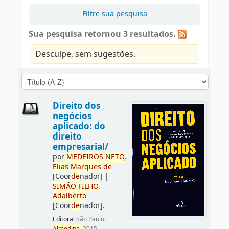
Filtre sua pesquisa
Sua pesquisa retornou 3 resultados.
Desculpe, sem sugestões.
Direito dos
negócios
aplicado: do
direito
empresarial/
por
ME
DE
IROS
NETO,
Elias
Marques
de
[Coor
de
nador]
|
SIMÃO
FILHO,
Adalberto
[Coor
de
nador]
.
Editora:
São Paulo: