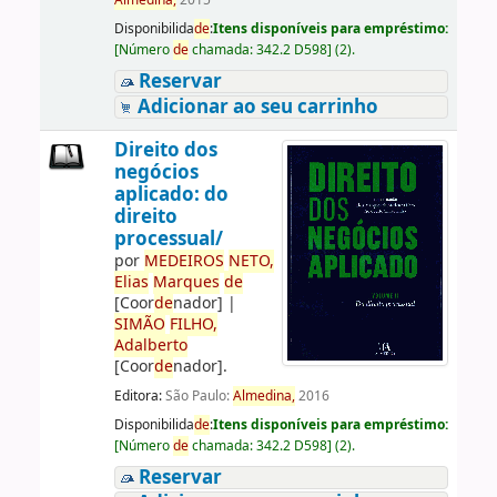
Almedina,
2015
Disponibilida
de
:
Itens disponíveis para empréstimo:
[
Número
de
chamada:
342.2 D598
]
(2).
Reservar
Adicionar ao seu carrinho
Direito dos
negócios
aplicado: do
direito
processual/
por
ME
DE
IROS
NETO,
Elias
Marques
de
[Coor
de
nador]
|
SIMÃO
FILHO,
Adalberto
[Coor
de
nador]
.
Editora:
São Paulo:
Almedina,
2016
Disponibilida
de
:
Itens disponíveis para empréstimo:
[
Número
de
chamada:
342.2 D598
]
(2).
Reservar