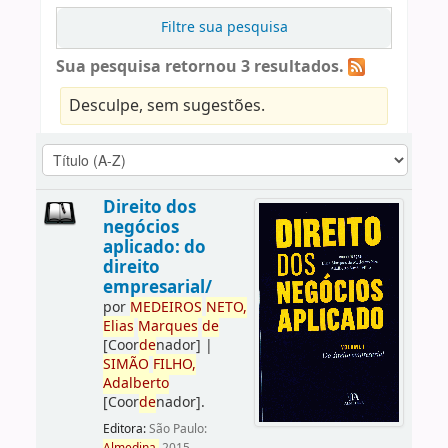
Filtre sua pesquisa
Sua pesquisa retornou 3 resultados.
Desculpe, sem sugestões.
Direito dos
negócios
aplicado: do
direito
empresarial/
por
ME
DE
IROS
NETO,
Elias
Marques
de
[Coor
de
nador]
|
SIMÃO
FILHO,
Adalberto
[Coor
de
nador]
.
Editora:
São Paulo: