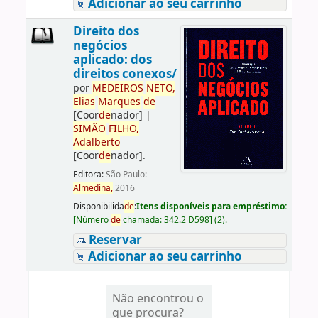
Adicionar ao seu carrinho
Direito dos
negócios
aplicado: dos
direitos conexos/
por
ME
DE
IROS
NETO,
Elias
Marques
de
[Coor
de
nador]
|
SIMÃO
FILHO,
Adalberto
[Coor
de
nador]
.
Editora:
São Paulo:
Almedina,
2016
Disponibilida
de
:
Itens disponíveis para empréstimo:
[
Número
de
chamada:
342.2 D598
]
(2).
Reservar
Adicionar ao seu carrinho
Não encontrou o
que procura?