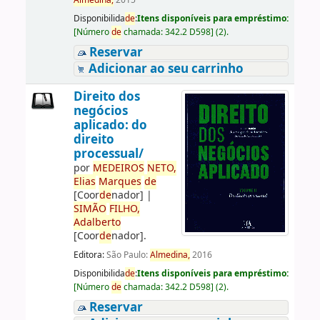
Almedina,
2015
Disponibilida
de
:
Itens disponíveis para empréstimo:
[
Número
de
chamada:
342.2 D598
]
(2).
Reservar
Adicionar ao seu carrinho
Direito dos
negócios
aplicado: do
direito
processual/
por
ME
DE
IROS
NETO,
Elias
Marques
de
[Coor
de
nador]
|
SIMÃO
FILHO,
Adalberto
[Coor
de
nador]
.
Editora:
São Paulo:
Almedina,
2016
Disponibilida
de
:
Itens disponíveis para empréstimo:
[
Número
de
chamada:
342.2 D598
]
(2).
Reservar