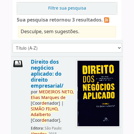
Filtre sua pesquisa
Sua pesquisa retornou 3 resultados.
Desculpe, sem sugestões.
Direito dos
negócios
aplicado: do
direito
empresarial/
por
ME
DE
IROS
NETO,
Elias
Marques
de
[Coor
de
nador]
|
SIMÃO
FILHO,
Adalberto
[Coor
de
nador]
.
Editora:
São Paulo: