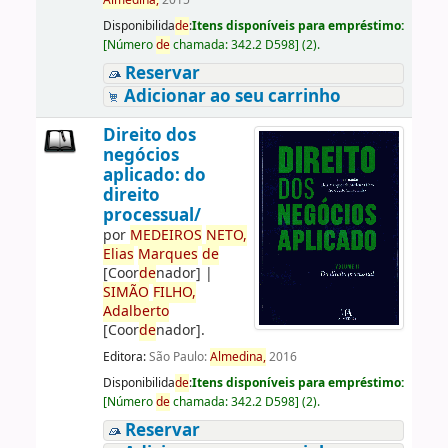
Almedina,
2015
Disponibilida
de
:
Itens disponíveis para empréstimo:
[
Número
de
chamada:
342.2 D598
]
(2).
Reservar
Adicionar ao seu carrinho
Direito dos
negócios
aplicado: do
direito
processual/
por
ME
DE
IROS
NETO,
Elias
Marques
de
[Coor
de
nador]
|
SIMÃO
FILHO,
Adalberto
[Coor
de
nador]
.
Editora:
São Paulo:
Almedina,
2016
Disponibilida
de
:
Itens disponíveis para empréstimo:
[
Número
de
chamada:
342.2 D598
]
(2).
Reservar