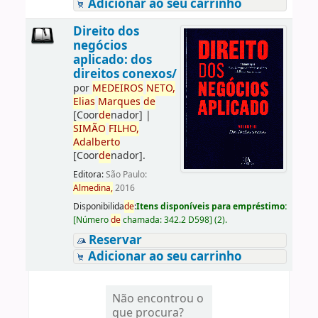
Adicionar ao seu carrinho
Direito dos
negócios
aplicado: dos
direitos conexos/
por
ME
DE
IROS
NETO,
Elias
Marques
de
[Coor
de
nador]
|
SIMÃO
FILHO,
Adalberto
[Coor
de
nador]
.
Editora:
São Paulo:
Almedina,
2016
Disponibilida
de
:
Itens disponíveis para empréstimo:
[
Número
de
chamada:
342.2 D598
]
(2).
Reservar
Adicionar ao seu carrinho
Não encontrou o
que procura?