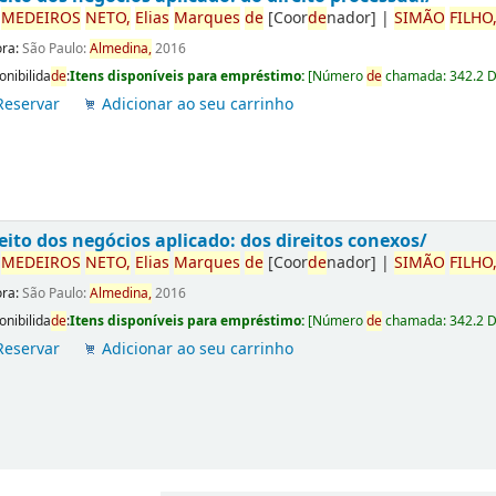
r
ME
DE
IROS
NETO,
Elias
Marques
de
[Coor
de
nador]
|
SIMÃO
FILHO
ora:
São Paulo:
Almedina,
2016
onibilida
de
:
Itens disponíveis para empréstimo:
[
Número
de
chamada:
342.2 
Reservar
Adicionar ao seu carrinho
eito dos negócios aplicado: dos direitos conexos/
r
ME
DE
IROS
NETO,
Elias
Marques
de
[Coor
de
nador]
|
SIMÃO
FILHO
ora:
São Paulo:
Almedina,
2016
onibilida
de
:
Itens disponíveis para empréstimo:
[
Número
de
chamada:
342.2 
Reservar
Adicionar ao seu carrinho