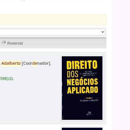
,
Adalberto
[Coor
de
nador]
.
D598
]
(2).