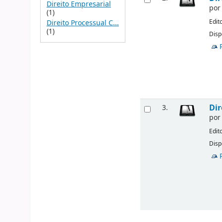
Direito Empresarial
po
(1)
Edit
Direito Processual C...
(1)
Disp
Dir
3.
po
Edit
Disp