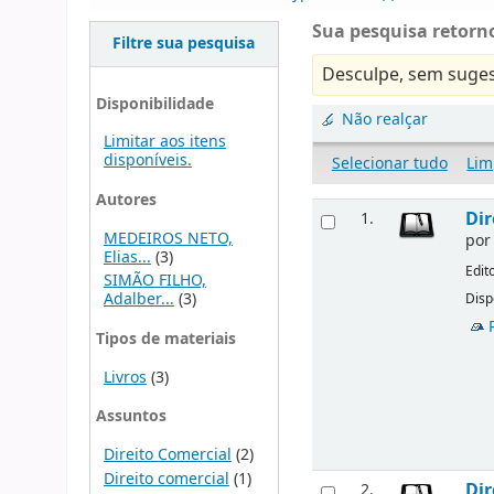
Sua pesquisa retorno
Filtre sua pesquisa
Desculpe, sem suges
Disponibilidade
Não realçar
Limitar aos itens
disponíveis.
Selecionar tudo
Lim
Autores
Dir
1.
MEDEIROS NETO,
po
Elias...
(3)
Edit
SIMÃO FILHO,
Adalber...
(3)
Disp
Tipos de materiais
Livros
(3)
Assuntos
Direito Comercial
(2)
Direito comercial
(1)
Dir
2.