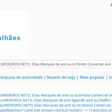
esquisa de autoridade
Nuvem de tags
Mais popular
S
au:MEDEIROS NETO, Elias Marques de and su-to:Direito Comercial
d au:MEDEIROS NETO, Elias Marques de and itype:BK and au:SIMÃO F
nd au:MEDEIROS NETO, Elias Marques de and su-to:Direito Comerci
lwaysMatches='') and (not-onloan-count,st-numeric >= 1) and (lost,st