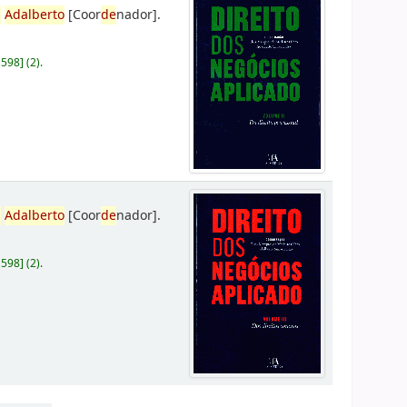
,
Adalberto
[Coor
de
nador]
.
D598
]
(2).
,
Adalberto
[Coor
de
nador]
.
D598
]
(2).