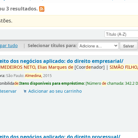
u 3 resultados.
tões.
par tudo
|
Selecionar títulos para:
eito dos negócios aplicado: do direito empresarial/
r
ME
DE
IROS
NETO,
Elias
Marques
de
[Coor
de
nador]
|
SIMÃO
FILHO
ora:
São Paulo:
Almedina,
2015
onibilida
de
:
Itens disponíveis para empréstimo:
[
Número
de
chamada:
342.2 
Reservar
Adicionar ao seu carrinho
eito dos negócios aplicado: do direito processual/