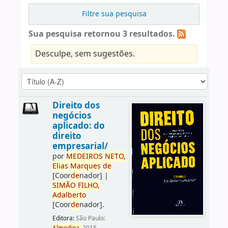
Filtre sua pesquisa
Sua pesquisa retornou 3 resultados.
Desculpe, sem sugestões.
Direito dos
negócios
aplicado: do
direito
empresarial/
por
ME
DE
IROS
NETO,
Elias
Marques
de
[Coor
de
nador]
|
SIMÃO
FILHO,
Adalberto
[Coor
de
nador]
.
Editora:
São Paulo: