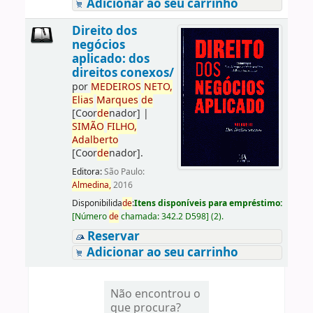
Adicionar ao seu carrinho
Direito dos
negócios
aplicado: dos
direitos conexos/
por
ME
DE
IROS
NETO,
Elias
Marques
de
[Coor
de
nador]
|
SIMÃO
FILHO,
Adalberto
[Coor
de
nador]
.
Editora:
São Paulo:
Almedina,
2016
Disponibilida
de
:
Itens disponíveis para empréstimo:
[
Número
de
chamada:
342.2 D598
]
(2).
Reservar
Adicionar ao seu carrinho
Não encontrou o
que procura?