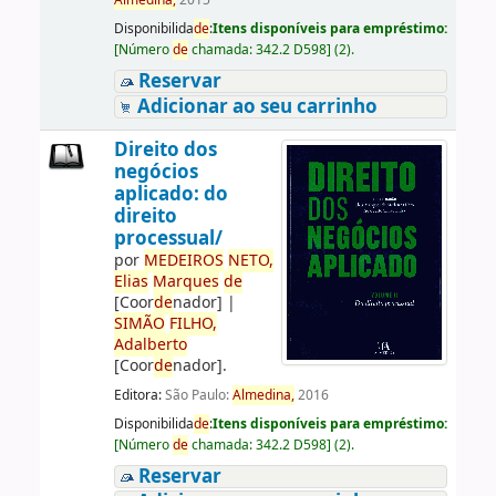
Almedina,
2015
Disponibilida
de
:
Itens disponíveis para empréstimo:
[
Número
de
chamada:
342.2 D598
]
(2).
Reservar
Adicionar ao seu carrinho
Direito dos
negócios
aplicado: do
direito
processual/
por
ME
DE
IROS
NETO,
Elias
Marques
de
[Coor
de
nador]
|
SIMÃO
FILHO,
Adalberto
[Coor
de
nador]
.
Editora:
São Paulo:
Almedina,
2016
Disponibilida
de
:
Itens disponíveis para empréstimo:
[
Número
de
chamada:
342.2 D598
]
(2).
Reservar