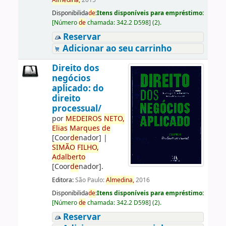
Almedina,
2015
Disponibilida
de
:
Itens disponíveis para empréstimo:
[
Número
de
chamada:
342.2 D598
]
(2).
Reservar
Adicionar ao seu carrinho
Direito dos
negócios
aplicado: do
direito
processual/
por
ME
DE
IROS
NETO,
Elias
Marques
de
[Coor
de
nador]
|
SIMÃO
FILHO,
Adalberto
[Coor
de
nador]
.
Editora:
São Paulo:
Almedina,
2016
Disponibilida
de
:
Itens disponíveis para empréstimo:
[
Número
de
chamada:
342.2 D598
]
(2).
Reservar