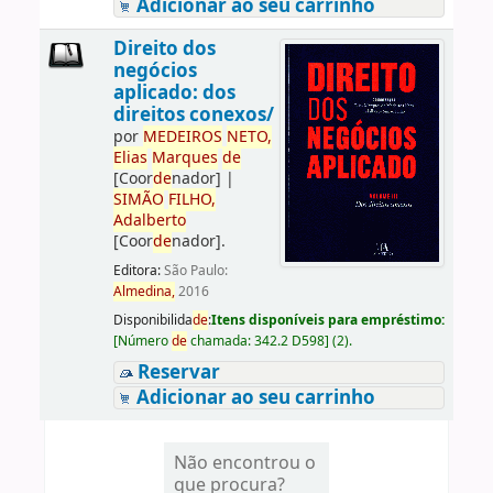
Adicionar ao seu carrinho
Direito dos
negócios
aplicado: dos
direitos conexos/
por
ME
DE
IROS
NETO,
Elias
Marques
de
[Coor
de
nador]
|
SIMÃO
FILHO,
Adalberto
[Coor
de
nador]
.
Editora:
São Paulo:
Almedina,
2016
Disponibilida
de
:
Itens disponíveis para empréstimo:
[
Número
de
chamada:
342.2 D598
]
(2).
Reservar
Adicionar ao seu carrinho
Não encontrou o
que procura?