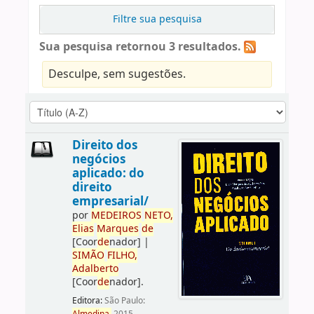
Filtre sua pesquisa
Sua pesquisa retornou 3 resultados.
Desculpe, sem sugestões.
Direito dos
negócios
aplicado: do
direito
empresarial/
por
ME
DE
IROS
NETO,
Elias
Marques
de
[Coor
de
nador]
|
SIMÃO
FILHO,
Adalberto
[Coor
de
nador]
.
Editora:
São Paulo: