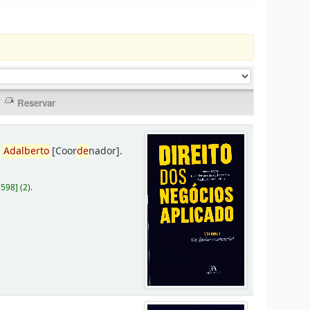
,
Adalberto
[Coor
de
nador]
.
D598
]
(2).