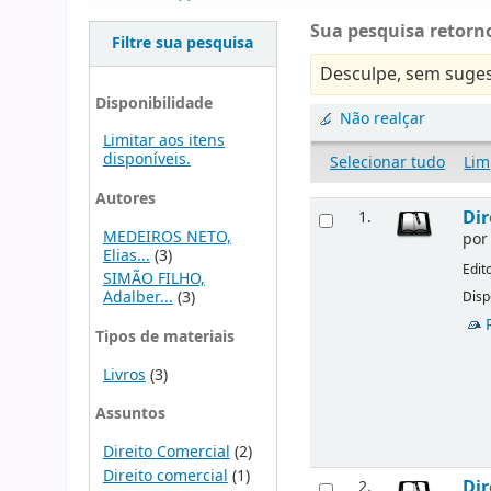
Sua pesquisa retorno
Filtre sua pesquisa
Desculpe, sem suges
Disponibilidade
Não realçar
Limitar aos itens
disponíveis.
Selecionar tudo
Lim
Autores
Dir
1.
MEDEIROS NETO,
po
Elias...
(3)
Edit
SIMÃO FILHO,
Adalber...
(3)
Disp
Tipos de materiais
Livros
(3)
Assuntos
Direito Comercial
(2)
Direito comercial
(1)
Dir
2.