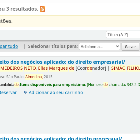
u 3 resultados.
tões.
par tudo
|
Selecionar títulos para:
eito dos negócios aplicado: do direito empresarial/
r
ME
DE
IROS
NETO,
Elias
Marques
de
[Coor
de
nador]
|
SIMÃO
FILHO
ora:
São Paulo:
Almedina,
2015
onibilida
de
:
Itens disponíveis para empréstimo:
[
Número
de
chamada:
342.2 
Reservar
Adicionar ao seu carrinho
eito dos negócios aplicado: do direito processual/