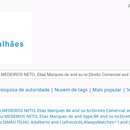
esquisa de autoridade
Nuvem de tags
Mais popular
S
au:MEDEIROS NETO, Elias Marques de and su-to:Direito Comercial
d au:MEDEIROS NETO, Elias Marques de and itype:BK and su-to:Dire
u:SIMÃO FILHO, Adalberto and ( (allrecords,AlwaysMatches='') and (