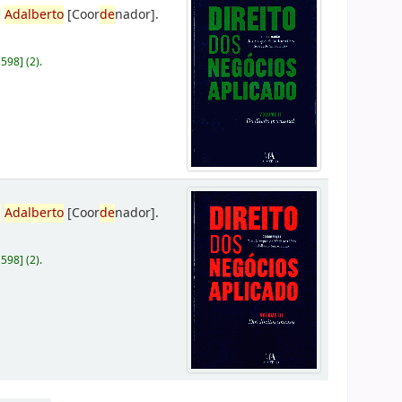
,
Adalberto
[Coor
de
nador]
.
D598
]
(2).
,
Adalberto
[Coor
de
nador]
.
D598
]
(2).