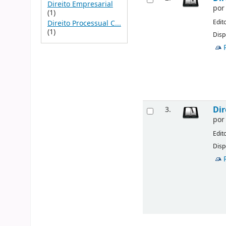
Direito Empresarial
po
(1)
Edit
Direito Processual C...
(1)
Disp
Dir
3.
po
Edit
Disp