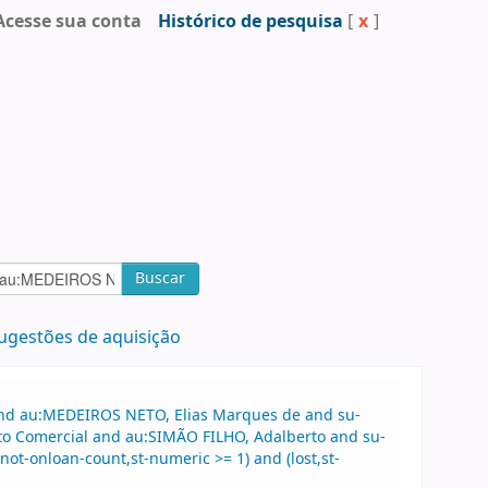
Acesse sua conta
Histórico de pesquisa
[
x
]
Buscar
ugestões de aquisição
 and au:MEDEIROS NETO, Elias Marques de and su-
ito Comercial and au:SIMÃO FILHO, Adalberto and su-
not-onloan-count,st-numeric >= 1) and (lost,st-