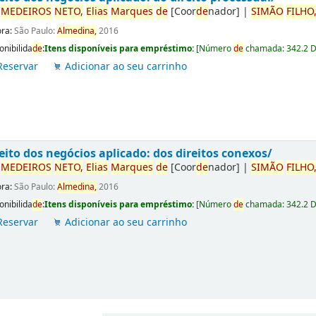
r
ME
DE
IROS
NETO,
Elias
Marques
de
[Coor
de
nador]
|
SIMÃO
FILHO
ora:
São Paulo:
Almedina,
2016
onibilida
de
:
Itens disponíveis para empréstimo:
[
Número
de
chamada:
342.2 
Reservar
Adicionar ao seu carrinho
eito dos negócios aplicado: dos direitos conexos/
r
ME
DE
IROS
NETO,
Elias
Marques
de
[Coor
de
nador]
|
SIMÃO
FILHO
ora:
São Paulo:
Almedina,
2016
onibilida
de
:
Itens disponíveis para empréstimo:
[
Número
de
chamada:
342.2 
Reservar
Adicionar ao seu carrinho