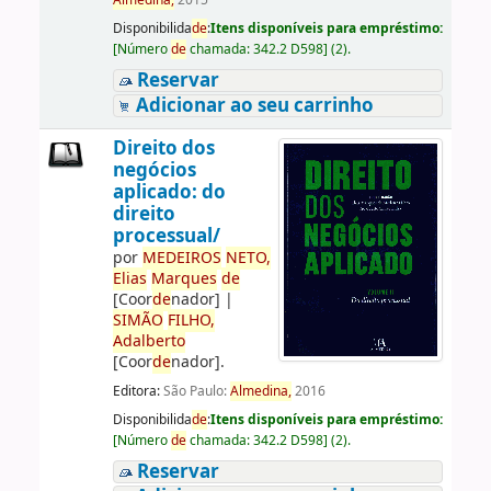
Almedina,
2015
Disponibilida
de
:
Itens disponíveis para empréstimo:
[
Número
de
chamada:
342.2 D598
]
(2).
Reservar
Adicionar ao seu carrinho
Direito dos
negócios
aplicado: do
direito
processual/
por
ME
DE
IROS
NETO,
Elias
Marques
de
[Coor
de
nador]
|
SIMÃO
FILHO,
Adalberto
[Coor
de
nador]
.
Editora:
São Paulo:
Almedina,
2016
Disponibilida
de
:
Itens disponíveis para empréstimo:
[
Número
de
chamada:
342.2 D598
]
(2).
Reservar