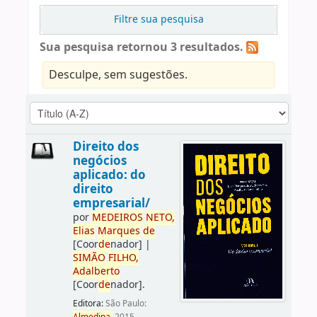
Filtre sua pesquisa
Sua pesquisa retornou 3 resultados.
Desculpe, sem sugestões.
Direito dos
negócios
aplicado: do
direito
empresarial/
por
ME
DE
IROS
NETO,
Elias
Marques
de
[Coor
de
nador]
|
SIMÃO
FILHO,
Adalberto
[Coor
de
nador]
.
Editora:
São Paulo: