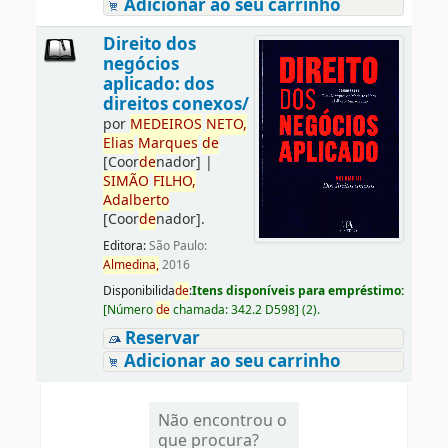
Adicionar ao seu carrinho
Direito dos
negócios
aplicado: dos
direitos conexos/
por
ME
DE
IROS
NETO,
Elias
Marques
de
[Coor
de
nador]
|
SIMÃO
FILHO,
Adalberto
[Coor
de
nador]
.
Editora:
São Paulo:
Almedina,
2016
Disponibilida
de
:
Itens disponíveis para empréstimo:
[
Número
de
chamada:
342.2 D598
]
(2).
Reservar
Adicionar ao seu carrinho
Não encontrou o
que procura?