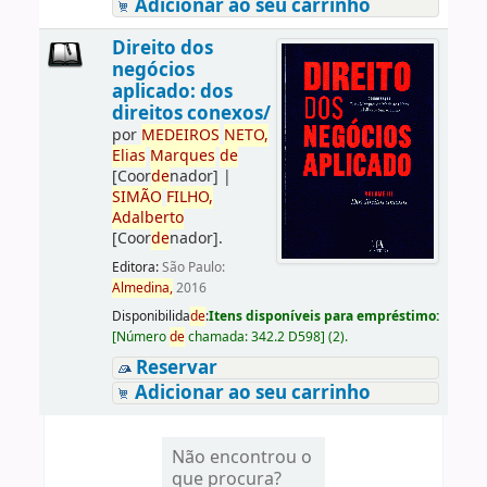
Adicionar ao seu carrinho
Direito dos
negócios
aplicado: dos
direitos conexos/
por
ME
DE
IROS
NETO,
Elias
Marques
de
[Coor
de
nador]
|
SIMÃO
FILHO,
Adalberto
[Coor
de
nador]
.
Editora:
São Paulo:
Almedina,
2016
Disponibilida
de
:
Itens disponíveis para empréstimo:
[
Número
de
chamada:
342.2 D598
]
(2).
Reservar
Adicionar ao seu carrinho
Não encontrou o
que procura?