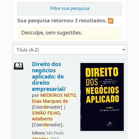
Filtre sua pesquisa
Sua pesquisa retornou 3 resultados.
Desculpe, sem sugestões.
Direito dos
negócios
aplicado: do
direito
empresarial/
por
ME
DE
IROS
NETO,
Elias
Marques
de
[Coor
de
nador]
|
SIMÃO
FILHO,
Adalberto
[Coor
de
nador]
.
Editora:
São Paulo: