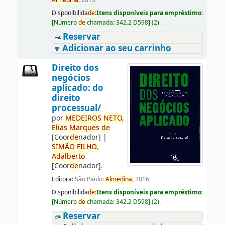
Almedina,
2015
Disponibilida
de
:
Itens disponíveis para empréstimo:
[
Número
de
chamada:
342.2 D598
]
(2).
Reservar
Adicionar ao seu carrinho
Direito dos
negócios
aplicado: do
direito
processual/
por
ME
DE
IROS
NETO,
Elias
Marques
de
[Coor
de
nador]
|
SIMÃO
FILHO,
Adalberto
[Coor
de
nador]
.
Editora:
São Paulo:
Almedina,
2016
Disponibilida
de
:
Itens disponíveis para empréstimo:
[
Número
de
chamada:
342.2 D598
]
(2).
Reservar