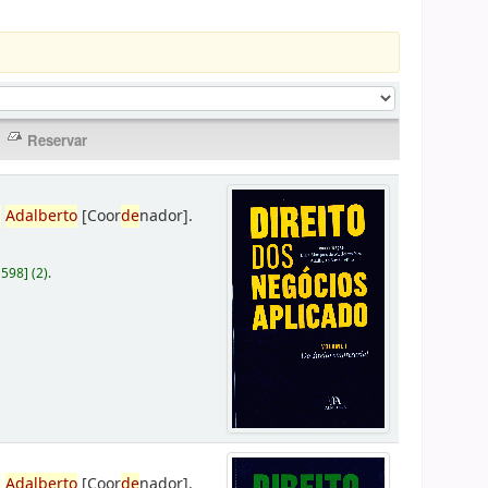
,
Adalberto
[Coor
de
nador]
.
D598
]
(2).
,
Adalberto
[Coor
de
nador]
.