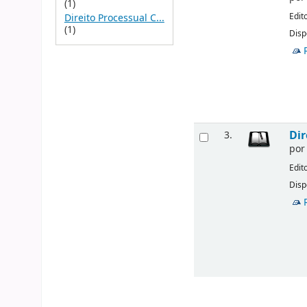
(1)
Edit
Direito Processual C...
(1)
Disp
Dir
3.
po
Edit
Disp