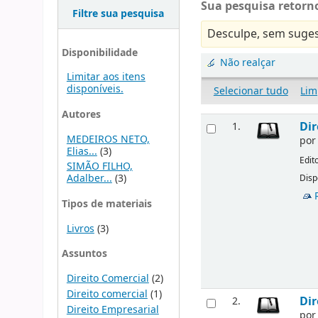
Sua pesquisa retorno
Filtre sua pesquisa
Desculpe, sem suges
Disponibilidade
Não realçar
Limitar aos itens
disponíveis.
Selecionar tudo
Lim
Autores
Dir
1.
MEDEIROS NETO,
po
Elias...
(3)
Edit
SIMÃO FILHO,
Adalber...
(3)
Disp
Tipos de materiais
Livros
(3)
Assuntos
Direito Comercial
(2)
Direito comercial
(1)
Dir
2.
Direito Empresarial
po