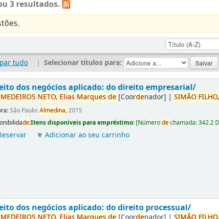
u 3 resultados.
tões.
par tudo
|
Selecionar títulos para:
eito dos negócios aplicado: do direito empresarial/
r
ME
DE
IROS
NETO,
Elias
Marques
de
[Coor
de
nador]
|
SIMÃO
FILHO
ora:
São Paulo:
Almedina,
2015
onibilida
de
:
Itens disponíveis para empréstimo:
[
Número
de
chamada:
342.2 
Reservar
Adicionar ao seu carrinho
eito dos negócios aplicado: do direito processual/
r
ME
DE
IROS
NETO,
Elias
Marques
de
[Coor
de
nador]
|
SIMÃO
FILHO