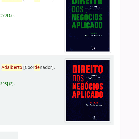
D598
]
(2).
,
Adalberto
[Coor
de
nador]
.
D598
]
(2).