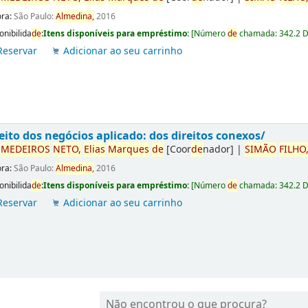
ora:
São Paulo:
Almedina,
2016
onibilida
de
:
Itens disponíveis para empréstimo:
[
Número
de
chamada:
342.2 
Reservar
Adicionar ao seu carrinho
eito dos negócios aplicado: dos direitos conexos/
r
ME
DE
IROS
NETO,
Elias
Marques
de
[Coor
de
nador]
|
SIMÃO
FILHO
ora:
São Paulo:
Almedina,
2016
onibilida
de
:
Itens disponíveis para empréstimo:
[
Número
de
chamada:
342.2 
Reservar
Adicionar ao seu carrinho
Não encontrou o que procura?