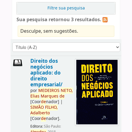
Filtre sua pesquisa
Sua pesquisa retornou 3 resultados.
Desculpe, sem sugestões.
Direito dos
negócios
aplicado: do
direito
empresarial/
por
ME
DE
IROS
NETO,
Elias
Marques
de
[Coor
de
nador]
|
SIMÃO
FILHO,
Adalberto
[Coor
de
nador]
.
Editora:
São Paulo: