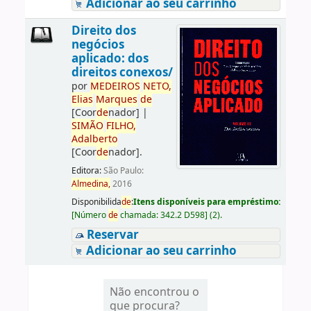
Adicionar ao seu carrinho
Direito dos
negócios
aplicado: dos
direitos conexos/
por
ME
DE
IROS
NETO,
Elias
Marques
de
[Coor
de
nador]
|
SIMÃO
FILHO,
Adalberto
[Coor
de
nador]
.
Editora:
São Paulo:
Almedina,
2016
Disponibilida
de
:
Itens disponíveis para empréstimo:
[
Número
de
chamada:
342.2 D598
]
(2).
Reservar
Adicionar ao seu carrinho
Não encontrou o
que procura?