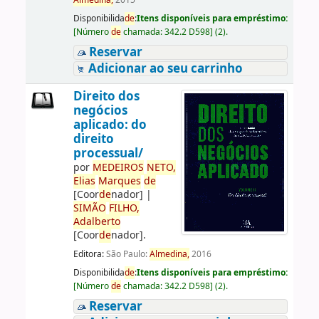
Almedina,
2015
Disponibilida
de
:
Itens disponíveis para empréstimo:
[
Número
de
chamada:
342.2 D598
]
(2).
Reservar
Adicionar ao seu carrinho
Direito dos
negócios
aplicado: do
direito
processual/
por
ME
DE
IROS
NETO,
Elias
Marques
de
[Coor
de
nador]
|
SIMÃO
FILHO,
Adalberto
[Coor
de
nador]
.
Editora:
São Paulo:
Almedina,
2016
Disponibilida
de
:
Itens disponíveis para empréstimo:
[
Número
de
chamada:
342.2 D598
]
(2).
Reservar