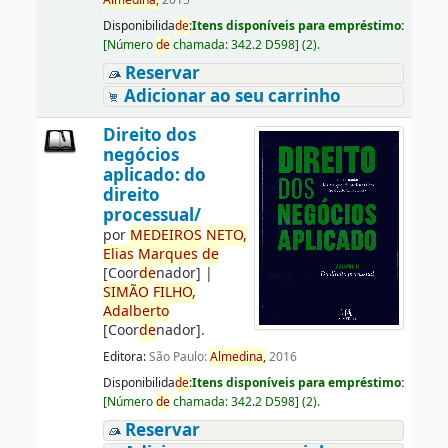
Almedina,
2015
Disponibilida
de
:
Itens disponíveis para empréstimo:
[
Número
de
chamada:
342.2 D598
]
(2).
Reservar
Adicionar ao seu carrinho
Direito dos
negócios
aplicado: do
direito
processual/
por
ME
DE
IROS
NETO,
Elias
Marques
de
[Coor
de
nador]
|
SIMÃO
FILHO,
Adalberto
[Coor
de
nador]
.
Editora:
São Paulo:
Almedina,
2016
Disponibilida
de
:
Itens disponíveis para empréstimo:
[
Número
de
chamada:
342.2 D598
]
(2).
Reservar