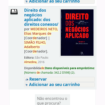
Adicionar ao seu carrinho
Direito dos
negócios
aplicado: dos
direitos conexos/
por
ME
DE
IROS
NETO,
Elias
Marques
de
[Coor
de
nador]
|
SIMÃO
FILHO,
Adalberto
[Coor
de
nador]
.
Editora:
São Paulo:
Almedina,
2016
Disponibilida
de
:
Itens disponíveis para empréstimo:
[
Número
de
chamada:
342.2 D598
]
(2).
Reservar
Adicionar ao seu carrinho
Não encontrou o
que procura?