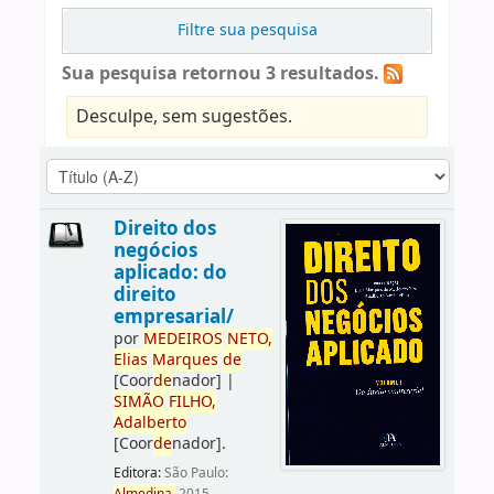
Filtre sua pesquisa
Sua pesquisa retornou 3 resultados.
Desculpe, sem sugestões.
Direito dos
negócios
aplicado: do
direito
empresarial/
por
ME
DE
IROS
NETO,
Elias
Marques
de
[Coor
de
nador]
|
SIMÃO
FILHO,
Adalberto
[Coor
de
nador]
.
Editora:
São Paulo: