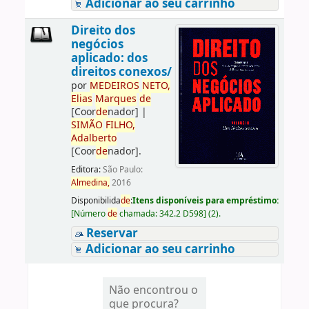
Adicionar ao seu carrinho
Direito dos
negócios
aplicado: dos
direitos conexos/
por
ME
DE
IROS
NETO,
Elias
Marques
de
[Coor
de
nador]
|
SIMÃO
FILHO,
Adalberto
[Coor
de
nador]
.
Editora:
São Paulo:
Almedina,
2016
Disponibilida
de
:
Itens disponíveis para empréstimo:
[
Número
de
chamada:
342.2 D598
]
(2).
Reservar
Adicionar ao seu carrinho
Não encontrou o
que procura?