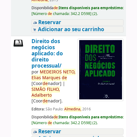
Almedina,
2015
Disponibilida
de
:
Itens disponíveis para empréstimo:
[
Número
de
chamada:
342.2 D598
]
(2).
Reservar
Adicionar ao seu carrinho
Direito dos
negócios
aplicado: do
direito
processual/
por
ME
DE
IROS
NETO,
Elias
Marques
de
[Coor
de
nador]
|
SIMÃO
FILHO,
Adalberto
[Coor
de
nador]
.
Editora:
São Paulo:
Almedina,
2016
Disponibilida
de
:
Itens disponíveis para empréstimo:
[
Número
de
chamada:
342.2 D598
]
(2).
Reservar