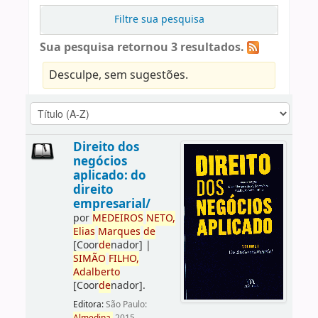
Filtre sua pesquisa
Sua pesquisa retornou 3 resultados.
Desculpe, sem sugestões.
Direito dos
negócios
aplicado: do
direito
empresarial/
por
ME
DE
IROS
NETO,
Elias
Marques
de
[Coor
de
nador]
|
SIMÃO
FILHO,
Adalberto
[Coor
de
nador]
.
Editora:
São Paulo: