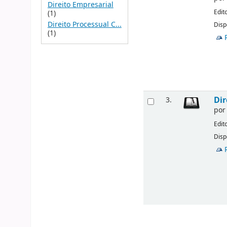
Direito Empresarial
Edit
(1)
Direito Processual C...
Disp
(1)
Dir
3.
po
Edit
Disp