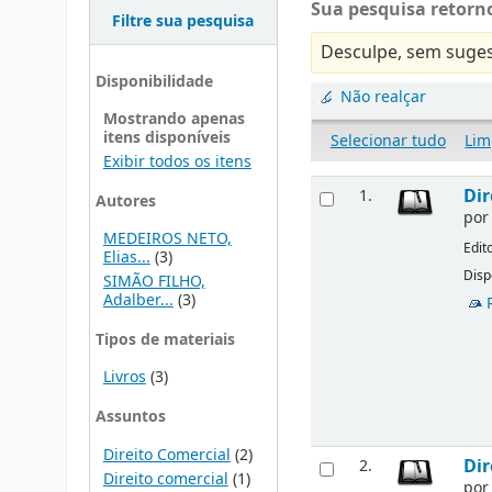
Sua pesquisa retorno
Filtre sua pesquisa
Desculpe, sem suges
Disponibilidade
Não realçar
Mostrando apenas
itens disponíveis
Selecionar tudo
Lim
Exibir todos os itens
Dir
1.
Autores
po
MEDEIROS NETO,
Edit
Elias...
(3)
Disp
SIMÃO FILHO,
Adalber...
(3)
Tipos de materiais
Livros
(3)
Assuntos
Direito Comercial
(2)
Dir
2.
Direito comercial
(1)
po