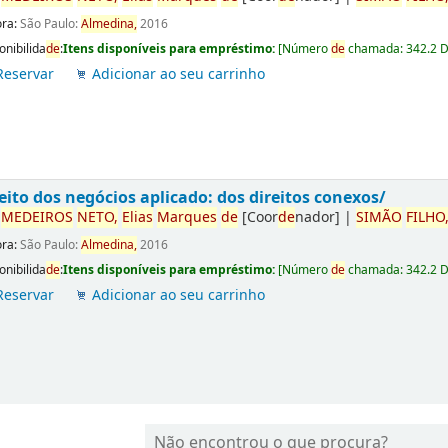
ora:
São Paulo:
Almedina,
2016
onibilida
de
:
Itens disponíveis para empréstimo:
[
Número
de
chamada:
342.2 
Reservar
Adicionar ao seu carrinho
eito dos negócios aplicado: dos direitos conexos/
r
ME
DE
IROS
NETO,
Elias
Marques
de
[Coor
de
nador]
|
SIMÃO
FILHO
ora:
São Paulo:
Almedina,
2016
onibilida
de
:
Itens disponíveis para empréstimo:
[
Número
de
chamada:
342.2 
Reservar
Adicionar ao seu carrinho
Não encontrou o que procura?