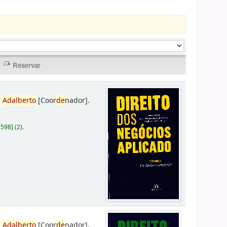
,
Adalberto
[Coor
de
nador]
.
D598
]
(2).
,
Adalberto
[Coor
de
nador]
.