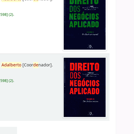
D598
]
(2).
,
Adalberto
[Coor
de
nador]
.
D598
]
(2).