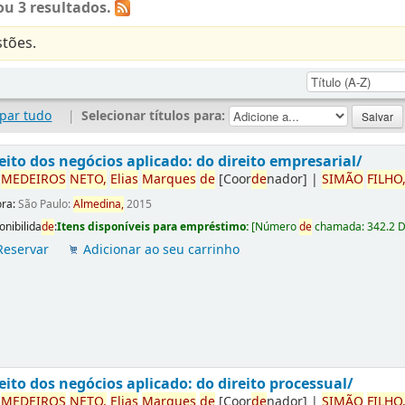
u 3 resultados.
tões.
par tudo
|
Selecionar títulos para:
eito dos negócios aplicado: do direito empresarial/
r
ME
DE
IROS
NETO,
Elias
Marques
de
[Coor
de
nador]
|
SIMÃO
FILHO
ora:
São Paulo:
Almedina,
2015
onibilida
de
:
Itens disponíveis para empréstimo:
[
Número
de
chamada:
342.2 
Reservar
Adicionar ao seu carrinho
eito dos negócios aplicado: do direito processual/
r
ME
DE
IROS
NETO,
Elias
Marques
de
[Coor
de
nador]
|
SIMÃO
FILHO