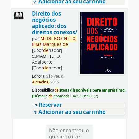
Adicionar ao seu carrinho
Direito dos
negócios
aplicado: dos
direitos conexos/
por
ME
DE
IROS
NETO,
Elias
Marques
de
[Coor
de
nador]
|
SIMÃO FILHO,
Adalberto
[Coor
de
nador]
.
Editora:
São Paulo:
Almedina,
2016
Disponibilida
de
:
Itens disponíveis para empréstimo:
[
Número
de
chamada:
342.2 D598
]
(2).
Reservar
Adicionar ao seu carrinho
Não encontrou o
que procura?