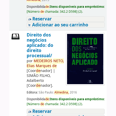
Almedina,
2015
Disponibilida
de
:
Itens disponíveis para empréstimo:
[
Número
de
chamada:
342.2 D598
]
(2).
Reservar
Adicionar ao seu carrinho
Direito dos
negócios
aplicado: do
direito
processual/
por
ME
DE
IROS
NETO,
Elias
Marques
de
[Coor
de
nador]
|
SIMÃO FILHO,
Adalberto
[Coor
de
nador]
.
Editora:
São Paulo:
Almedina,
2016
Disponibilida
de
:
Itens disponíveis para empréstimo:
[
Número
de
chamada:
342.2 D598
]
(2).
Reservar