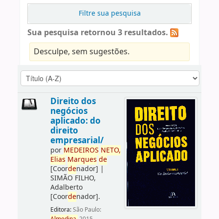
Filtre sua pesquisa
Sua pesquisa retornou 3 resultados.
Desculpe, sem sugestões.
Direito dos
negócios
aplicado: do
direito
empresarial/
por
ME
DE
IROS
NETO,
Elias
Marques
de
[Coor
de
nador]
|
SIMÃO FILHO,
Adalberto
[Coor
de
nador]
.
Editora:
São Paulo: