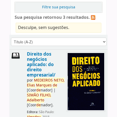
Filtre sua pesquisa
Sua pesquisa retornou 3 resultados.
Desculpe, sem sugestões.
Direito dos
negócios
aplicado: do
direito
empresarial/
por
ME
DE
IROS
NETO,
Elias
Marques
de
[Coor
de
nador]
|
SIMÃO
FILHO,
Adalberto
[Coor
de
nador]
.
Editora:
São Paulo: