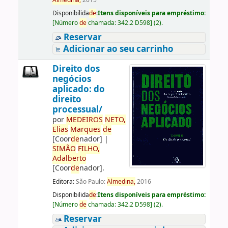
Almedina,
2015
Disponibilida
de
:
Itens disponíveis para empréstimo:
[
Número
de
chamada:
342.2 D598
]
(2).
Reservar
Adicionar ao seu carrinho
Direito dos
negócios
aplicado: do
direito
processual/
por
ME
DE
IROS
NETO,
Elias
Marques
de
[Coor
de
nador]
|
SIMÃO
FILHO,
Adalberto
[Coor
de
nador]
.
Editora:
São Paulo:
Almedina,
2016
Disponibilida
de
:
Itens disponíveis para empréstimo:
[
Número
de
chamada:
342.2 D598
]
(2).
Reservar