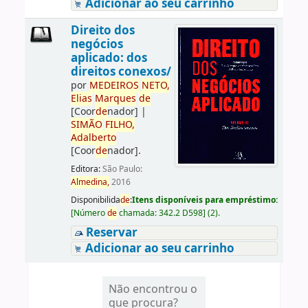
Adicionar ao seu carrinho
Direito dos
negócios
aplicado: dos
direitos conexos/
por
ME
DE
IROS
NETO,
Elias
Marques
de
[Coor
de
nador]
|
SIMÃO
FILHO,
Adalberto
[Coor
de
nador]
.
Editora:
São Paulo:
Almedina,
2016
Disponibilida
de
:
Itens disponíveis para empréstimo:
[
Número
de
chamada:
342.2 D598
]
(2).
Reservar
Adicionar ao seu carrinho
Não encontrou o
que procura?