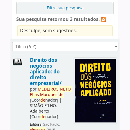
Filtre sua pesquisa
Sua pesquisa retornou 3 resultados.
Desculpe, sem sugestões.
Direito dos
negócios
aplicado: do
direito
empresarial/
por
ME
DE
IROS
NETO,
Elias
Marques
de
[Coor
de
nador]
|
SIMÃO FILHO,
Adalberto
[Coor
de
nador]
.
Editora:
São Paulo: