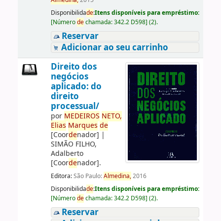
Almedina,
2015
Disponibilida
de
:
Itens disponíveis para empréstimo:
[
Número
de
chamada:
342.2 D598
]
(2).
Reservar
Adicionar ao seu carrinho
Direito dos
negócios
aplicado: do
direito
processual/
por
ME
DE
IROS
NETO,
Elias
Marques
de
[Coor
de
nador]
|
SIMÃO FILHO,
Adalberto
[Coor
de
nador]
.
Editora:
São Paulo:
Almedina,
2016
Disponibilida
de
:
Itens disponíveis para empréstimo:
[
Número
de
chamada:
342.2 D598
]
(2).
Reservar