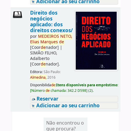
Adicionar ao seu carrinho
Direito dos
negócios
aplicado: dos
direitos conexos/
por
ME
DE
IROS
NETO,
Elias
Marques
de
[Coor
de
nador]
|
SIMÃO FILHO,
Adalberto
[Coor
de
nador]
.
Editora:
São Paulo:
Almedina,
2016
Disponibilida
de
:
Itens disponíveis para empréstimo:
[
Número
de
chamada:
342.2 D598
]
(2).
Reservar
Adicionar ao seu carrinho
Não encontrou o
que procura?