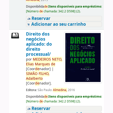
Almedina,
2015
Disponibilida
de
:
Itens disponíveis para empréstimo:
[
Número
de
chamada:
342.2 D598
]
(2).
Reservar
Adicionar ao seu carrinho
Direito dos
negócios
aplicado: do
direito
processual/
por
ME
DE
IROS
NETO,
Elias
Marques
de
[Coor
de
nador]
|
SIMÃO
FILHO,
Adalberto
[Coor
de
nador]
.
Editora:
São Paulo:
Almedina,
2016
Disponibilida
de
:
Itens disponíveis para empréstimo:
[
Número
de
chamada:
342.2 D598
]
(2).
Reservar