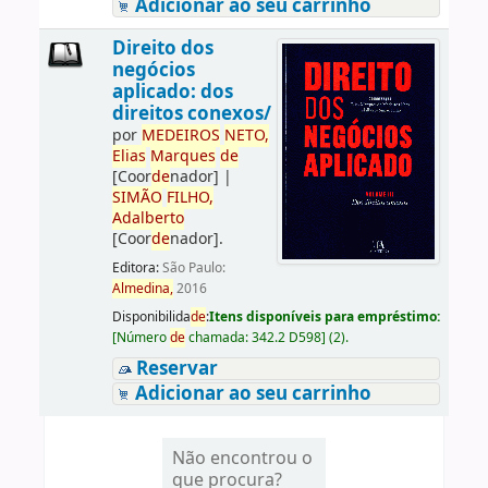
Adicionar ao seu carrinho
Direito dos
negócios
aplicado: dos
direitos conexos/
por
ME
DE
IROS
NETO,
Elias
Marques
de
[Coor
de
nador]
|
SIMÃO
FILHO,
Adalberto
[Coor
de
nador]
.
Editora:
São Paulo:
Almedina,
2016
Disponibilida
de
:
Itens disponíveis para empréstimo:
[
Número
de
chamada:
342.2 D598
]
(2).
Reservar
Adicionar ao seu carrinho
Não encontrou o
que procura?