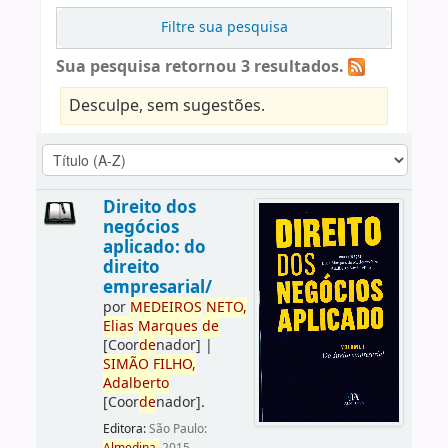
Filtre sua pesquisa
Sua pesquisa retornou 3 resultados.
Desculpe, sem sugestões.
Direito dos
negócios
aplicado: do
direito
empresarial/
por
ME
DE
IROS
NETO,
Elias
Marques
de
[Coor
de
nador]
|
SIMÃO
FILHO,
Adalberto
[Coor
de
nador]
.
Editora:
São Paulo: