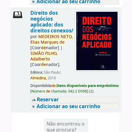
Adicionar ao seu carrinho
Direito dos
negócios
aplicado: dos
direitos conexos/
por
ME
DE
IROS
NETO,
Elias
Marques
de
[Coor
de
nador]
|
SIMÃO
FILHO,
Adalberto
[Coor
de
nador]
.
Editora:
São Paulo:
Almedina,
2016
Disponibilida
de
:
Itens disponíveis para empréstimo:
[
Número
de
chamada:
342.2 D598
]
(2).
Reservar
Adicionar ao seu carrinho
Não encontrou o
que procura?