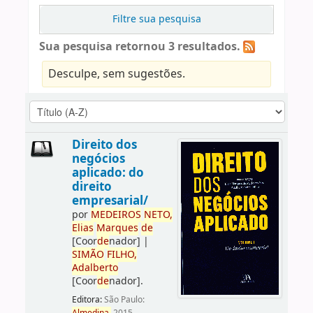
Filtre sua pesquisa
Sua pesquisa retornou 3 resultados.
Desculpe, sem sugestões.
Direito dos
negócios
aplicado: do
direito
empresarial/
por
ME
DE
IROS
NETO,
Elias
Marques
de
[Coor
de
nador]
|
SIMÃO
FILHO,
Adalberto
[Coor
de
nador]
.
Editora:
São Paulo: