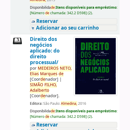
Almedina,
2015
Disponibilida
de
:
Itens disponíveis para empréstimo:
[
Número
de
chamada:
342.2 D598
]
(2).
Reservar
Adicionar ao seu carrinho
Direito dos
negócios
aplicado: do
direito
processual/
por
ME
DE
IROS
NETO,
Elias
Marques
de
[Coor
de
nador]
|
SIMÃO
FILHO,
Adalberto
[Coor
de
nador]
.
Editora:
São Paulo:
Almedina,
2016
Disponibilida
de
:
Itens disponíveis para empréstimo:
[
Número
de
chamada:
342.2 D598
]
(2).
Reservar