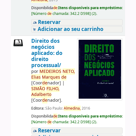
Almedina,
2015
Disponibilida
de
:
Itens disponíveis para empréstimo:
[
Número
de
chamada:
342.2 D598
]
(2).
Reservar
Adicionar ao seu carrinho
Direito dos
negócios
aplicado: do
direito
processual/
por
ME
DE
IROS
NETO,
Elias
Marques
de
[Coor
de
nador]
|
SIMÃO
FILHO,
Adalberto
[Coor
de
nador]
.
Editora:
São Paulo:
Almedina,
2016
Disponibilida
de
:
Itens disponíveis para empréstimo:
[
Número
de
chamada:
342.2 D598
]
(2).
Reservar