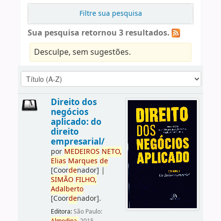
Filtre sua pesquisa
Sua pesquisa retornou 3 resultados.
Desculpe, sem sugestões.
Direito dos
negócios
aplicado: do
direito
empresarial/
por
ME
DE
IROS
NETO,
Elias
Marques
de
[Coor
de
nador]
|
SIMÃO
FILHO,
Adalberto
[Coor
de
nador]
.
Editora:
São Paulo: