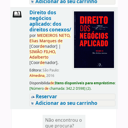
Adicionar ao seu carrinho
Direito dos
negócios
aplicado: dos
direitos conexos/
por
ME
DE
IROS
NETO,
Elias
Marques
de
[Coor
de
nador]
|
SIMÃO
FILHO,
Adalberto
[Coor
de
nador]
.
Editora:
São Paulo:
Almedina,
2016
Disponibilida
de
:
Itens disponíveis para empréstimo:
[
Número
de
chamada:
342.2 D598
]
(2).
Reservar
Adicionar ao seu carrinho
Não encontrou o
que procura?