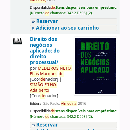
Almedina,
2015
Disponibilida
de
:
Itens disponíveis para empréstimo:
[
Número
de
chamada:
342.2 D598
]
(2).
Reservar
Adicionar ao seu carrinho
Direito dos
negócios
aplicado: do
direito
processual/
por
ME
DE
IROS
NETO,
Elias
Marques
de
[Coor
de
nador]
|
SIMÃO
FILHO,
Adalberto
[Coor
de
nador]
.
Editora:
São Paulo:
Almedina,
2016
Disponibilida
de
:
Itens disponíveis para empréstimo:
[
Número
de
chamada:
342.2 D598
]
(2).
Reservar