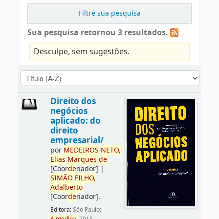
Filtre sua pesquisa
Sua pesquisa retornou 3 resultados.
Desculpe, sem sugestões.
Direito dos
negócios
aplicado: do
direito
empresarial/
por
ME
DE
IROS
NETO,
Elias
Marques
de
[Coor
de
nador]
|
SIMÃO
FILHO,
Adalberto
[Coor
de
nador]
.
Editora:
São Paulo: