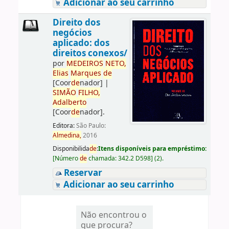
Adicionar ao seu carrinho
Direito dos
negócios
aplicado: dos
direitos conexos/
por
ME
DE
IROS
NETO,
Elias
Marques
de
[Coor
de
nador]
|
SIMÃO
FILHO,
Adalberto
[Coor
de
nador]
.
Editora:
São Paulo:
Almedina,
2016
Disponibilida
de
:
Itens disponíveis para empréstimo:
[
Número
de
chamada:
342.2 D598
]
(2).
Reservar
Adicionar ao seu carrinho
Não encontrou o
que procura?