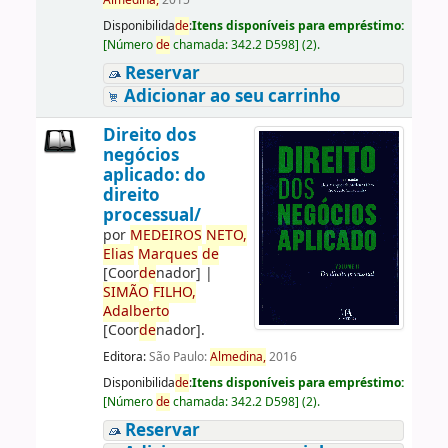
Almedina,
2015
Disponibilida
de
:
Itens disponíveis para empréstimo:
[
Número
de
chamada:
342.2 D598
]
(2).
Reservar
Adicionar ao seu carrinho
Direito dos
negócios
aplicado: do
direito
processual/
por
ME
DE
IROS
NETO,
Elias
Marques
de
[Coor
de
nador]
|
SIMÃO
FILHO,
Adalberto
[Coor
de
nador]
.
Editora:
São Paulo:
Almedina,
2016
Disponibilida
de
:
Itens disponíveis para empréstimo:
[
Número
de
chamada:
342.2 D598
]
(2).
Reservar