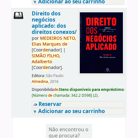
Adicionar ao seu carrinho
Direito dos
negócios
aplicado: dos
direitos conexos/
por
ME
DE
IROS
NETO,
Elias
Marques
de
[Coor
de
nador]
|
SIMÃO
FILHO,
Adalberto
[Coor
de
nador]
.
Editora:
São Paulo:
Almedina,
2016
Disponibilida
de
:
Itens disponíveis para empréstimo:
[
Número
de
chamada:
342.2 D598
]
(2).
Reservar
Adicionar ao seu carrinho
Não encontrou o
que procura?