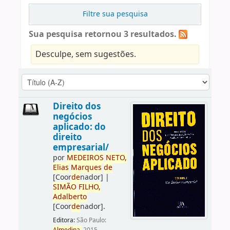
Filtre sua pesquisa
Sua pesquisa retornou 3 resultados.
Desculpe, sem sugestões.
Direito dos
negócios
aplicado: do
direito
empresarial/
por
ME
DE
IROS
NETO,
Elias
Marques
de
[Coor
de
nador]
|
SIMÃO
FILHO,
Adalberto
[Coor
de
nador]
.
Editora:
São Paulo: