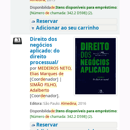
Almedina,
2015
Disponibilida
de
:
Itens disponíveis para empréstimo:
[
Número
de
chamada:
342.2 D598
]
(2).
Reservar
Adicionar ao seu carrinho
Direito dos
negócios
aplicado: do
direito
processual/
por
ME
DE
IROS
NETO,
Elias
Marques
de
[Coor
de
nador]
|
SIMÃO
FILHO,
Adalberto
[Coor
de
nador]
.
Editora:
São Paulo:
Almedina,
2016
Disponibilida
de
:
Itens disponíveis para empréstimo:
[
Número
de
chamada:
342.2 D598
]
(2).
Reservar