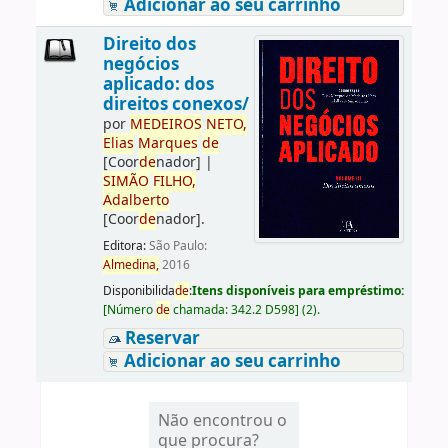
Adicionar ao seu carrinho
Direito dos
negócios
aplicado: dos
direitos conexos/
por
ME
DE
IROS
NETO,
Elias
Marques
de
[Coor
de
nador]
|
SIMÃO
FILHO,
Adalberto
[Coor
de
nador]
.
Editora:
São Paulo:
Almedina,
2016
Disponibilida
de
:
Itens disponíveis para empréstimo:
[
Número
de
chamada:
342.2 D598
]
(2).
Reservar
Adicionar ao seu carrinho
Não encontrou o
que procura?