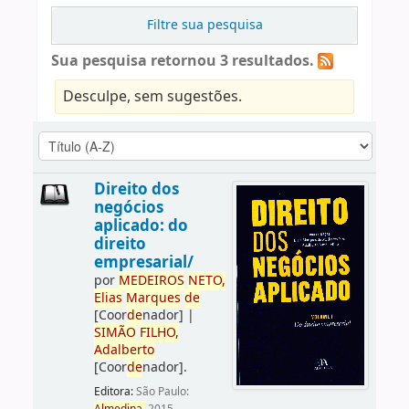
Filtre sua pesquisa
Sua pesquisa retornou 3 resultados.
Desculpe, sem sugestões.
Direito dos
negócios
aplicado: do
direito
empresarial/
por
ME
DE
IROS
NETO,
Elias
Marques
de
[Coor
de
nador]
|
SIMÃO
FILHO,
Adalberto
[Coor
de
nador]
.
Editora:
São Paulo: