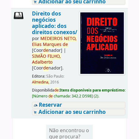
Adicionar ao seu carrinho
Direito dos
negócios
aplicado: dos
direitos conexos/
por
ME
DE
IROS
NETO,
Elias
Marques
de
[Coor
de
nador]
|
SIMÃO
FILHO,
Adalberto
[Coor
de
nador]
.
Editora:
São Paulo:
Almedina,
2016
Disponibilida
de
:
Itens disponíveis para empréstimo:
[
Número
de
chamada:
342.2 D598
]
(2).
Reservar
Adicionar ao seu carrinho
Não encontrou o
que procura?