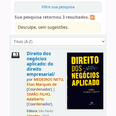
Filtre sua pesquisa
Sua pesquisa retornou 3 resultados.
Desculpe, sem sugestões.
Direito dos
negócios
aplicado: do
direito
empresarial/
por
ME
DE
IROS
NETO,
Elias
Marques
de
[Coor
de
nador]
|
SIMÃO
FILHO,
Adalberto
[Coor
de
nador]
.
Editora:
São Paulo: