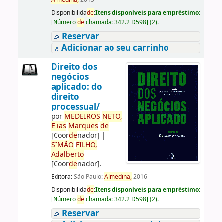
Almedina,
2015
Disponibilida
de
:
Itens disponíveis para empréstimo:
[
Número
de
chamada:
342.2 D598
]
(2).
Reservar
Adicionar ao seu carrinho
Direito dos
negócios
aplicado: do
direito
processual/
por
ME
DE
IROS
NETO,
Elias
Marques
de
[Coor
de
nador]
|
SIMÃO
FILHO,
Adalberto
[Coor
de
nador]
.
Editora:
São Paulo:
Almedina,
2016
Disponibilida
de
:
Itens disponíveis para empréstimo:
[
Número
de
chamada:
342.2 D598
]
(2).
Reservar