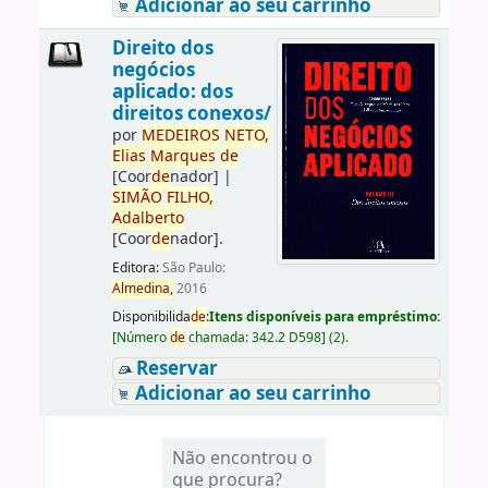
Adicionar ao seu carrinho
Direito dos
negócios
aplicado: dos
direitos conexos/
por
ME
DE
IROS
NETO,
Elias
Marques
de
[Coor
de
nador]
|
SIMÃO
FILHO,
Adalberto
[Coor
de
nador]
.
Editora:
São Paulo:
Almedina,
2016
Disponibilida
de
:
Itens disponíveis para empréstimo:
[
Número
de
chamada:
342.2 D598
]
(2).
Reservar
Adicionar ao seu carrinho
Não encontrou o
que procura?