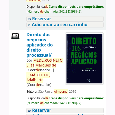
Almedina,
2015
Disponibilida
de
:
Itens disponíveis para empréstimo:
[
Número
de
chamada:
342.2 D598
]
(2).
Reservar
Adicionar ao seu carrinho
Direito dos
negócios
aplicado: do
direito
processual/
por
ME
DE
IROS
NETO,
Elias
Marques
de
[Coor
de
nador]
|
SIMÃO
FILHO,
Adalberto
[Coor
de
nador]
.
Editora:
São Paulo:
Almedina,
2016
Disponibilida
de
:
Itens disponíveis para empréstimo:
[
Número
de
chamada:
342.2 D598
]
(2).
Reservar