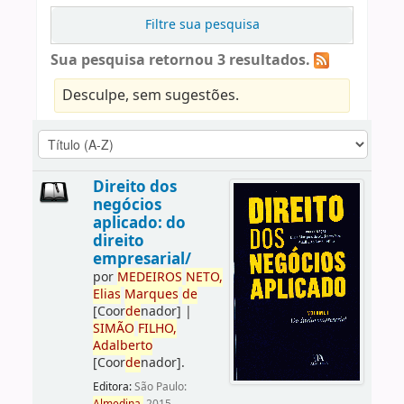
Filtre sua pesquisa
Sua pesquisa retornou 3 resultados.
Desculpe, sem sugestões.
Direito dos
negócios
aplicado: do
direito
empresarial/
por
ME
DE
IROS
NETO,
Elias
Marques
de
[Coor
de
nador]
|
SIMÃO
FILHO,
Adalberto
[Coor
de
nador]
.
Editora:
São Paulo: