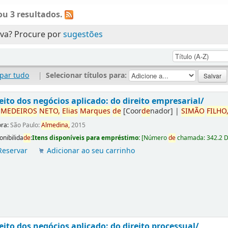
u 3 resultados.
ava? Procure por
sugestões
par tudo
|
Selecionar títulos para:
eito dos negócios aplicado: do direito empresarial/
r
ME
DE
IROS
NETO,
Elias
Marques
de
[Coor
de
nador]
|
SIMÃO
FILHO
ora:
São Paulo:
Almedina,
2015
onibilida
de
:
Itens disponíveis para empréstimo:
[
Número
de
chamada:
342.2 
Reservar
Adicionar ao seu carrinho
eito dos negócios aplicado: do direito processual/