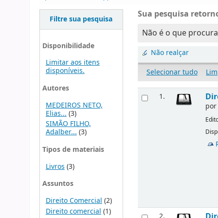
Sua pesquisa retorno
Filtre sua pesquisa
Não é o que procur
Disponibilidade
Não realçar
Limitar aos itens
disponíveis.
Selecionar tudo
Lim
Autores
Dir
1.
MEDEIROS NETO,
po
Elias...
(3)
Edit
SIMÃO FILHO,
Adalber...
(3)
Disp
Tipos de materiais
Livros
(3)
Assuntos
Direito Comercial
(2)
Direito comercial
(1)
Dir
2.