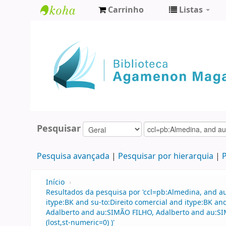
Carrinho
Listas
Biblioteca
Agamenon
Magalhães
Pesquisar
Pesquisa avançada
Pesquisar por hierarquia
P
Início
›
Resultados da pesquisa por 'ccl=pb:Almedina, and a
itype:BK and su-to:Direito comercial and itype:BK 
Adalberto and au:SIMÃO FILHO, Adalberto and au:SIMÃ
(lost,st-numeric=0) )'