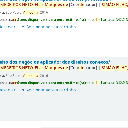
r
ME
DE
IROS
NETO,
Elias
Marques
de
[Coor
de
nador]
|
SIMÃO
FILHO
ora:
São Paulo:
Almedina,
2016
onibilida
de
:
Itens disponíveis para empréstimo:
[
Número
de
chamada:
342.2 
Reservar
Adicionar ao seu carrinho
eito dos negócios aplicado: dos direitos conexos/
r
ME
DE
IROS
NETO,
Elias
Marques
de
[Coor
de
nador]
|
SIMÃO
FILHO
ora:
São Paulo:
Almedina,
2016
onibilida
de
:
Itens disponíveis para empréstimo:
[
Número
de
chamada:
342.2 
Reservar
Adicionar ao seu carrinho