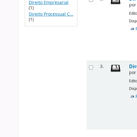
Direito Empresarial
po
(1)
Edit
Direito Processual C...
(1)
Disp
Dir
3.
po
Edit
Disp