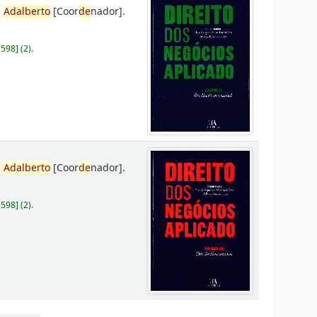
,
Adalberto
[Coor
de
nador]
.
D598
]
(2).
,
Adalberto
[Coor
de
nador]
.
D598
]
(2).