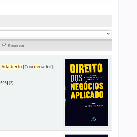
,
Adalberto
[Coor
de
nador]
.
D598
]
(2).