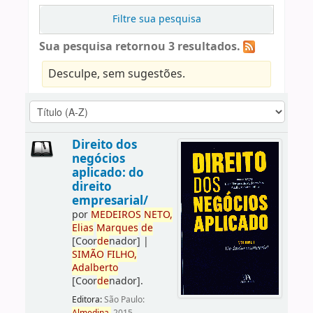
Filtre sua pesquisa
Sua pesquisa retornou 3 resultados.
Desculpe, sem sugestões.
Direito dos
negócios
aplicado: do
direito
empresarial/
por
ME
DE
IROS
NETO,
Elias
Marques
de
[Coor
de
nador]
|
SIMÃO
FILHO,
Adalberto
[Coor
de
nador]
.
Editora:
São Paulo: