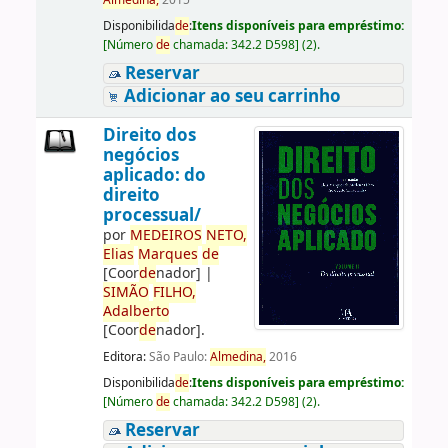
Almedina,
2015
Disponibilida
de
:
Itens disponíveis para empréstimo:
[
Número
de
chamada:
342.2 D598
]
(2).
Reservar
Adicionar ao seu carrinho
Direito dos
negócios
aplicado: do
direito
processual/
por
ME
DE
IROS
NETO,
Elias
Marques
de
[Coor
de
nador]
|
SIMÃO
FILHO,
Adalberto
[Coor
de
nador]
.
Editora:
São Paulo:
Almedina,
2016
Disponibilida
de
:
Itens disponíveis para empréstimo:
[
Número
de
chamada:
342.2 D598
]
(2).
Reservar