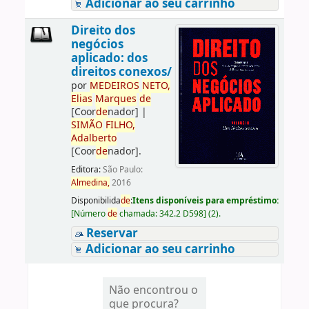
Adicionar ao seu carrinho
Direito dos
negócios
aplicado: dos
direitos conexos/
por
ME
DE
IROS
NETO,
Elias
Marques
de
[Coor
de
nador]
|
SIMÃO
FILHO,
Adalberto
[Coor
de
nador]
.
Editora:
São Paulo:
Almedina,
2016
Disponibilida
de
:
Itens disponíveis para empréstimo:
[
Número
de
chamada:
342.2 D598
]
(2).
Reservar
Adicionar ao seu carrinho
Não encontrou o
que procura?