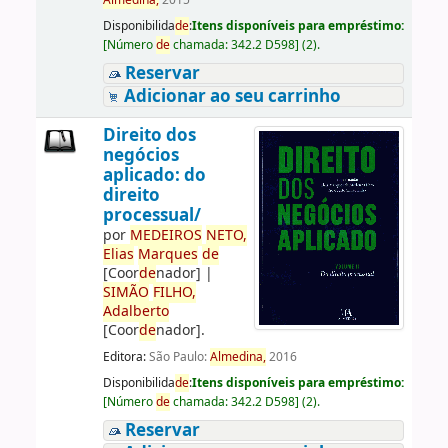
Almedina,
2015
Disponibilida
de
:
Itens disponíveis para empréstimo:
[
Número
de
chamada:
342.2 D598
]
(2).
Reservar
Adicionar ao seu carrinho
Direito dos
negócios
aplicado: do
direito
processual/
por
ME
DE
IROS
NETO,
Elias
Marques
de
[Coor
de
nador]
|
SIMÃO
FILHO,
Adalberto
[Coor
de
nador]
.
Editora:
São Paulo:
Almedina,
2016
Disponibilida
de
:
Itens disponíveis para empréstimo:
[
Número
de
chamada:
342.2 D598
]
(2).
Reservar