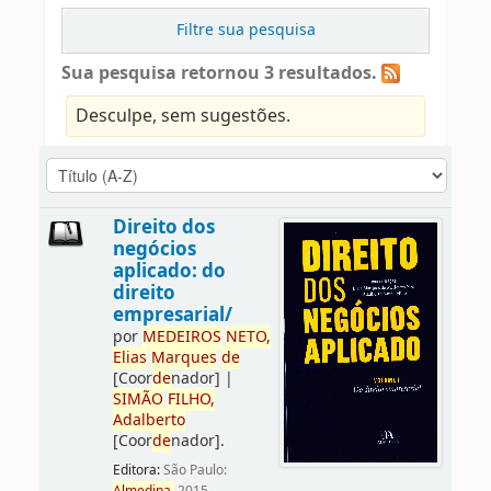
Filtre sua pesquisa
Sua pesquisa retornou 3 resultados.
Desculpe, sem sugestões.
Direito dos
negócios
aplicado: do
direito
empresarial/
por
ME
DE
IROS
NETO,
Elias
Marques
de
[Coor
de
nador]
|
SIMÃO
FILHO,
Adalberto
[Coor
de
nador]
.
Editora:
São Paulo: