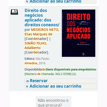
Adicionar ao seu carrinho
Direito dos
negócios
aplicado: dos
direitos conexos/
por
ME
DE
IROS
NETO,
Elias
Marques
de
[Coor
de
nador]
|
SIMÃO
FILHO,
Adalberto
[Coor
de
nador]
.
Editora:
São Paulo:
Almedina,
2016
Disponibilida
de
:
Itens disponíveis para empréstimo:
[
Número
de
chamada:
342.2 D598
]
(2).
Reservar
Adicionar ao seu carrinho
Não encontrou o
que procura?